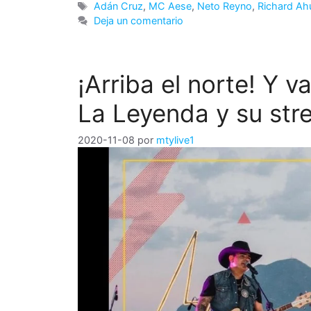
Etiquetas
Adán Cruz
,
MC Aese
,
Neto Reyno
,
Richard A
Deja un comentario
¡Arriba el norte! Y 
La Leyenda y su str
2020-11-08
por
mtylive1