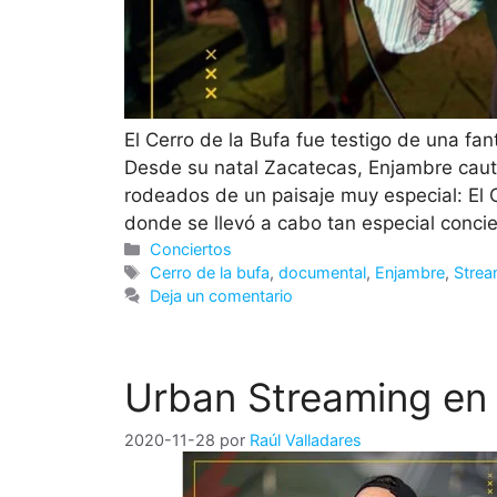
El Cerro de la Bufa fue testigo de una fa
Desde su natal Zacatecas, Enjambre caut
rodeados de un paisaje muy especial: El 
donde se llevó a cabo tan especial conci
Categorías
Conciertos
Etiquetas
Cerro de la bufa
,
documental
,
Enjambre
,
Strea
Deja un comentario
Urban Streaming en
2020-11-28
por
Raúl Valladares