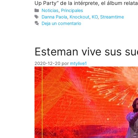
Up Party” de la intérprete, el álbum rela
Categorías
Noticias
,
Principales
Etiquetas
Danna Paola
,
Knockout
,
KO
,
Streamtime
Deja un comentario
Esteman vive sus sue
2020-12-20
por
mtylive1