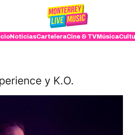
icio
Noticias
Cartelera
Cine & TV
Música
Cult
perience y K.O.