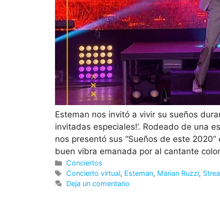
Esteman nos invitó a vivir su sueños duran
invitadas especiales!’. Rodeado de una e
nos presentó sus “Sueños de este 2020” e
buen vibra emanada por al cantante col
Categorías
Conciertos
Etiquetas
Concierto virtual
,
Esteman
,
Marian Ruzzi
,
Stre
Deja un comentario