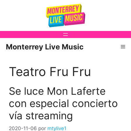
Saltar
al
contenido
Monterrey Live Music
Me
Teatro Fru Fru
Se luce Mon Laferte
con especial concierto
vía streaming
2020-11-06
por
mtylive1