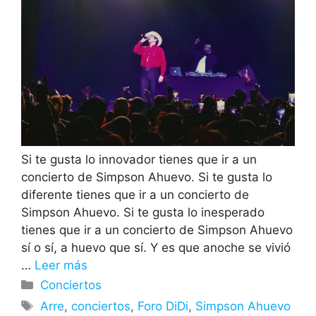
Si te gusta lo innovador tienes que ir a un
concierto de Simpson Ahuevo. Si te gusta lo
diferente tienes que ir a un concierto de
Simpson Ahuevo. Si te gusta lo inesperado
tienes que ir a un concierto de Simpson Ahuevo
sí o sí, a huevo que sí. Y es que anoche se vivió
…
Leer más
Categorías
Conciertos
Etiquetas
Arre
,
conciertos
,
Foro DiDi
,
Simpson Ahuevo