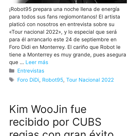
¡Robot95 prepara una noche llena de energía
para todos sus fans regiomontanos! El artista
platicó con nosotros en entrevista sobre su
«Tour nacional 2022», y lo especial que será
para él arrancarlo este 24 de septiembre en
Foro Didi en Monterrey. El cariño que Robot le
tiene a Monterrey es muy grande, pues asegura
que …
Leer más
Categorías
Entrevistas
Etiquetas
Foro DiDi
,
Robot95
,
Tour Nacional 2022
Kim WooJin fue
recibido por CUBS
regias con gran éxito