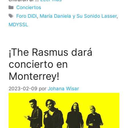
Categorías
Conciertos
Etiquetas
Foro DiDi
,
María Daniela y Su Sonido Lasser
,
MDYSSL
¡The Rasmus dará
concierto en
Monterrey!
2023-02-09
por
Johana Wisar