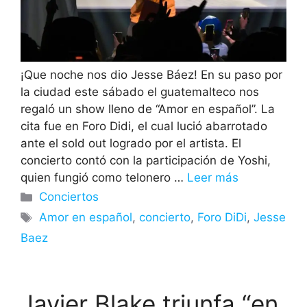
¡Que noche nos dio Jesse Báez! En su paso por
la ciudad este sábado el guatemalteco nos
regaló un show lleno de “Amor en español”. La
cita fue en Foro Didi, el cual lució abarrotado
ante el sold out logrado por el artista. El
concierto contó con la participación de Yoshi,
quien fungió como telonero …
Leer más
Categorías
Conciertos
Etiquetas
Amor en español
,
concierto
,
Foro DiDi
,
Jesse
Baez
Javier Blake triunfa “en