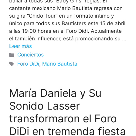
bailar a todas sus “Baby Girls” regias. El
cantante mexicano Mario Bautista regresa con
su gira “Chido Tour” en un formato intimo y
único para todos sus Bautisters este 15 de abril
a las 19:00 horas en el Foro Didi. Actualmente
el también influencer, está promocionando su …
Leer más
Categorías
Conciertos
Etiquetas
Foro DiDi
,
Mario Bautista
María Daniela y Su
Sonido Lasser
transformaron el Foro
DiDi en tremenda fiesta