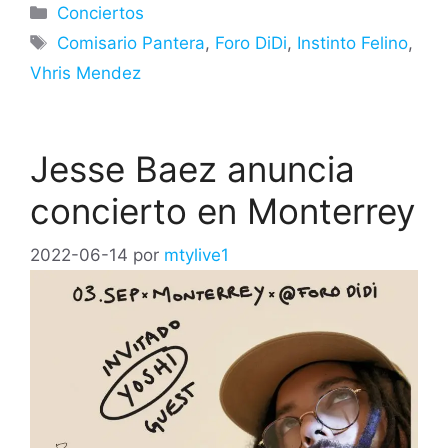
Categorías
Conciertos
Etiquetas
Comisario Pantera
,
Foro DiDi
,
Instinto Felino
,
Vhris Mendez
Jesse Baez anuncia
concierto en Monterrey
2022-06-14
por
mtylive1