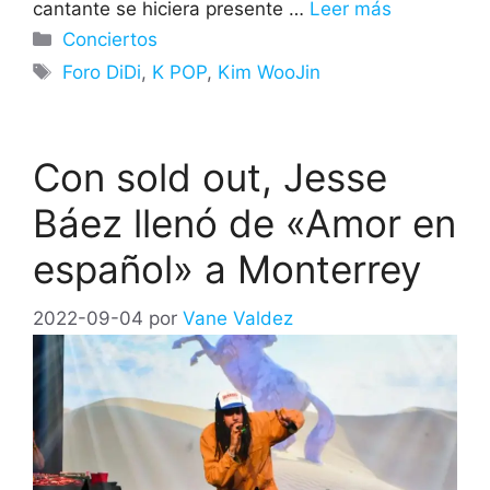
cantante se hiciera presente …
Leer más
Categorías
Conciertos
Etiquetas
Foro DiDi
,
K POP
,
Kim WooJin
Con sold out, Jesse
Báez llenó de «Amor en
español» a Monterrey
2022-09-04
por
Vane Valdez