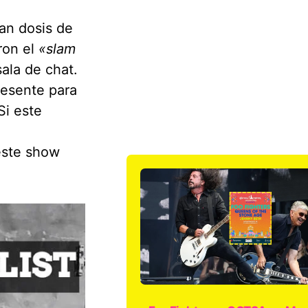
ran dosis de
ron el
«slam
sala de chat.
resente para
Si este
este show