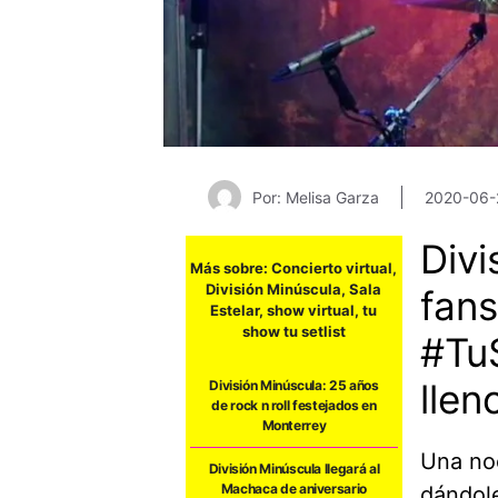
Por: Melisa Garza
2020-06-
Divi
Más sobre:
Concierto virtual
,
División Minúscula
,
Sala
fans
Estelar
,
show virtual
,
tu
show tu setlist
#TuS
llen
División Minúscula: 25 años
de rock n roll festejados en
Monterrey
Una noc
División Minúscula llegará al
Machaca de aniversario
dándole