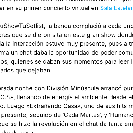
r en su primer concierto virtual en
Sala Estelar
uShowTuSetlist, la banda complació a cada uno
res que se dieron sita en este gran show dond
ia la interacción estuvo muy presente, pues a t
rma un chat daba la oportunidad de poder com
los, quienes se daban sus momentos para leer 
arios que dejaban.
erada noche con División Minúscula arrancó pu
O.S», llenando de energía el ambiente desde el
o. Luego «Extrañando Casa», uno de sus hits m
 presente, seguido de ‘Cada Martes’, y ‘Humano
que se hizo la revolución en el chat da tanta e
 desde casa.