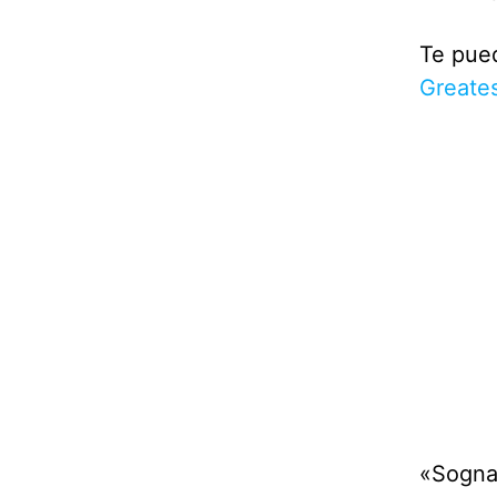
Te pued
Greates
«Sognar