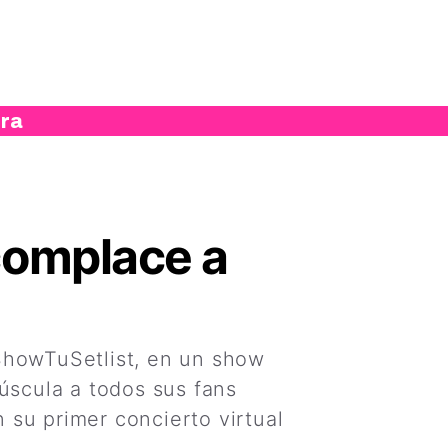
ura
 complace a
uShowTuSetlist, en un show
núscula a todos sus fans
 su primer concierto virtual