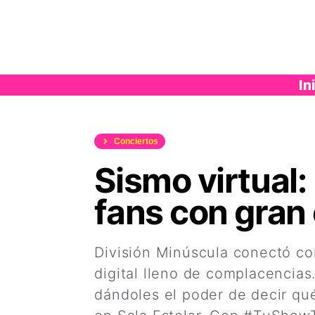
Saltar
al
contenido
In
Conciertos
Sismo virtual
fans con gran 
División Minúscula conectó co
digital lleno de complacencias
dándoles el poder de decir qué