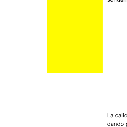
La cali
dando p