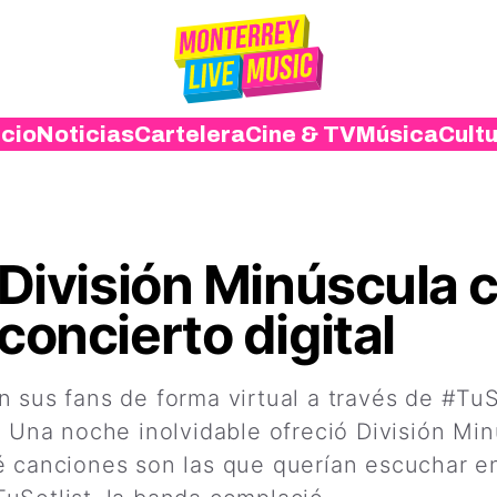
icio
Noticias
Cartelera
Cine & TV
Música
Cult
: División Minúscula
concierto digital
n sus fans de forma virtual a través de #T
. Una noche inolvidable ofreció División Mi
 canciones son las que querían escuchar en