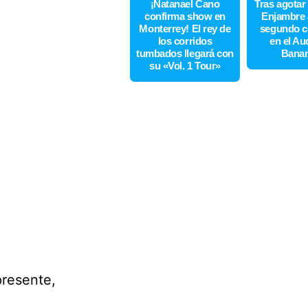
¡Natanael Cano
Tras agotar
confirma show en
Enjambre 
Monterrey! El rey de
segundo c
los corridos
en el Au
tumbados llegará con
Bana
su «Vol. 1 Tour»
presente,