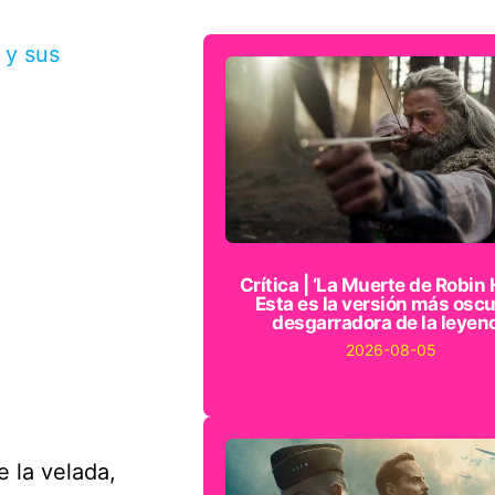
 y sus
Crítica | ‘La Muerte de Robin 
Esta es la versión más oscu
desgarradora de la leyen
2026-08-05
 la velada,