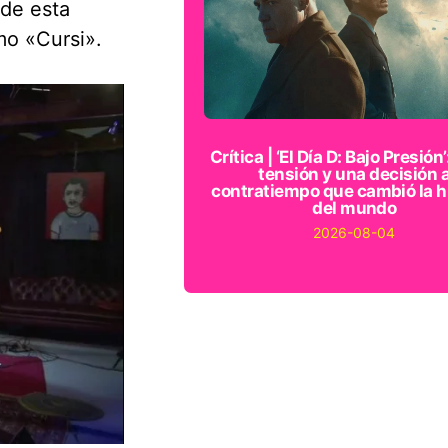
 de esta
mo «Cursi».
Crítica | ‘El Día D: Bajo Presión’
tensión y una decisión 
contratiempo que cambió la h
del mundo
2026-08-04