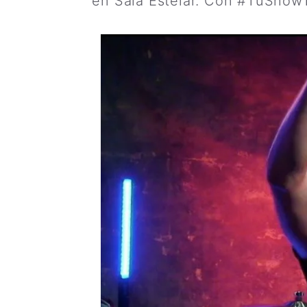
en Sala Estelar. Con #TuShowTu