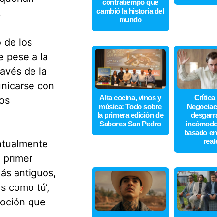
contratiempo que
cambió la historia del
.
mundo
 de los
e pese a la
ravés de la
unicarse con
Alta cocina, vinos y
Crítica
los
música: Todo sobre
Negociaci
la primera edición de
desgarr
Sabores San Pedro
incómodo 
basado en
real
ntualmente
 primer
ás antiguos,
s como tú’,
moción que