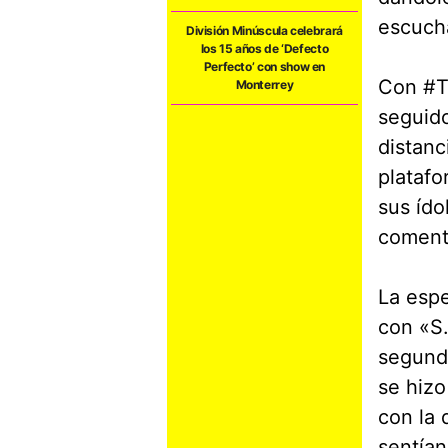
escucha
División Minúscula celebrará
los 15 años de ‘Defecto
Perfecto’ con show en
Con #T
Monterrey
seguido
distanc
platafo
sus ído
coment
La esp
con «S.
segund
se hizo
con la 
sentían