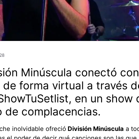
28
sión Minúscula conectó con
 de forma virtual a través d
howTuSetlist, en un show d
o de complacencias.
he inolvidable ofreció
División Minúscula
a to
s el poder de decir qué canciones son las que