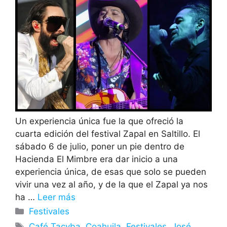
Un experiencia única fue la que ofreció la
cuarta edición del festival Zapal en Saltillo. El
sábado 6 de julio, poner un pie dentro de
Hacienda El Mimbre era dar inicio a una
experiencia única, de esas que solo se pueden
vivir una vez al año, y de la que el Zapal ya nos
ha …
Leer más
Categorías
Festivales
Etiquetas
Café Tacvba
,
Coahuila
,
Festivales
,
José