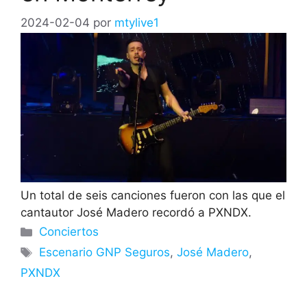
2024-02-04
por
mtylive1
Un total de seis canciones fueron con las que el
cantautor José Madero recordó a PXNDX.
Categorías
Conciertos
Etiquetas
Escenario GNP Seguros
,
José Madero
,
PXNDX