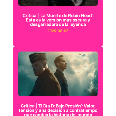
Crítica | ‘La Muerte de Robin Hood’:
Esta es la versión más oscura y
desgarradora de la leyenda
2026-08-05
Crítica | ‘El Día D: Bajo Presión’: Valor,
tensión y una decisión a contratiempo
que cambió la historia del mundo