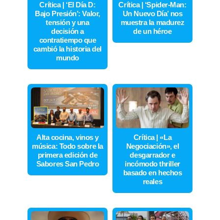
Crítica | ‘El Día D:
Crítica | ‘Spider-Man:
Bajo Presión’: Valor,
Un Nuevo Día’ nos
tensión y una
muestra la madurez
decisión a
de un héroe
contratiempo que
cambió la historia del
mundo
Alta cocina, vinos y
Crítica | «La
música: Todo sobre la
Negociación», el
primera edición de
desgarrador e
Sabores San Pedro
incómodo thriller
basado en hechos
reales