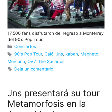
17,500 fans disfrutaron del regreso a Monterrey
del 90’s Pop Tour.
Categorías
Conciertos
Etiquetas
90's Pop Tour
,
Caló
,
Jns
,
kabah
,
Magneto
,
Mercurio
,
OV7
,
The Sacados
Deja un comentario
Jns presentará su tour
Metamorfosis en la