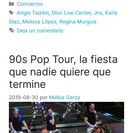
Categorías
Conciertos
Etiquetas
Angie Taddei
,
Dion Live Center
,
Jns
,
Karla
Díaz
,
Melissa López
,
Regina Murguía
Deja un comentario
90s Pop Tour, la fiesta
que nadie quiere que
termine
2019-08-30
por
Melisa Garza