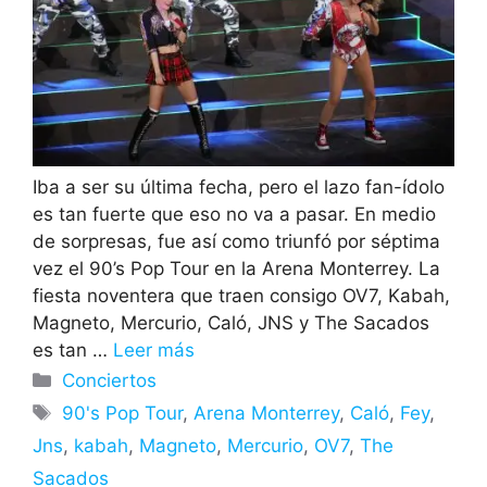
Iba a ser su última fecha, pero el lazo fan-ídolo
es tan fuerte que eso no va a pasar. En medio
de sorpresas, fue así como triunfó por séptima
vez el 90’s Pop Tour en la Arena Monterrey. La
fiesta noventera que traen consigo OV7, Kabah,
Magneto, Mercurio, Caló, JNS y The Sacados
es tan …
Leer más
Categorías
Conciertos
Etiquetas
90's Pop Tour
,
Arena Monterrey
,
Caló
,
Fey
,
Jns
,
kabah
,
Magneto
,
Mercurio
,
OV7
,
The
Sacados