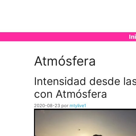
Saltar
al
contenido
In
Atmósfera
Intensidad desde las
con Atmósfera
2020-08-23
por
mtylive1