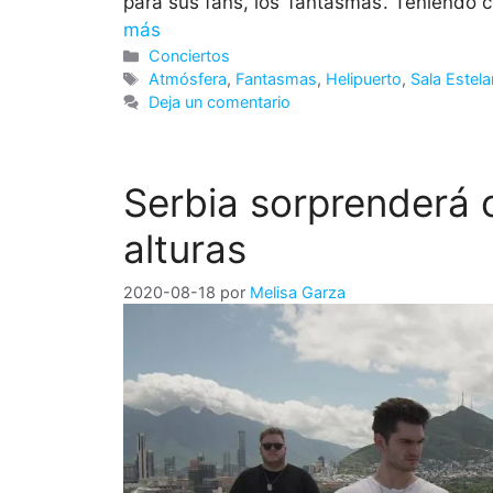
para sus fans, los ‘fantasmas’. Teniendo
más
Categorías
Conciertos
Etiquetas
Atmósfera
,
Fantasmas
,
Helipuerto
,
Sala Estela
Deja un comentario
Serbia sorprenderá 
alturas
2020-08-18
por
Melisa Garza