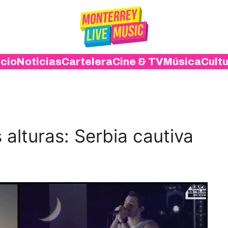
icio
Noticias
Cartelera
Cine & TV
Música
Cult
 alturas: Serbia cautiva