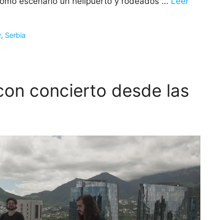
 como escenario un helipuerto y rodeados …
Leer
r
,
Serbia
con concierto desde las