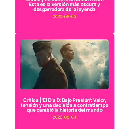
Esta es la versión más oscura y
desgarradora de la leyenda
2026-08-05
Crítica | ‘El Día D: Bajo Presión’: Valor,
tensión y una decisión a contratiempo
que cambió la historia del mundo
2026-08-04