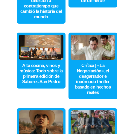
decisión a
de un héroe
contratiempo que
cambió la historia del
mundo
Alta cocina, vinos y
Crítica | «La
música: Todo sobre la
Negociación», el
primera edición de
desgarrador e
Sabores San Pedro
incómodo thriller
basado en hechos
reales