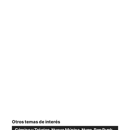
Otros temas de interés
Cómico y Trágico
,
Nueva Música
,
Nuno
,
Pop Punk