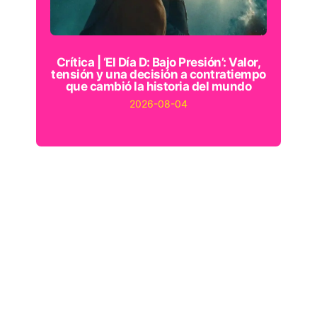
Crítica | ‘El Día D: Bajo Presión’: Valor,
tensión y una decisión a contratiempo
que cambió la historia del mundo
2026-08-04