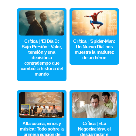
Crítica | ‘El Día D:
Crítica | ‘Spider-Man:
Bajo Presión’: Valor,
Un Nuevo Día’ nos
tensión y una
muestra la madurez
decisión a
de un héroe
contratiempo que
cambió la historia del
mundo
Alta cocina, vinos y
Crítica | «La
música: Todo sobre la
Negociación», el
primera edición de
desgarrador e