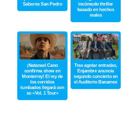
Sabores San Pedro
incómodo thriller
basado en hechos
reales
¡Natanael Cano
Tras agotar entradas,
confirma show en
Enjambre anuncia
Monterrey! El rey de
segundo concierto en
los corridos
el Auditorio Banamex
tumbados llegará con
su «Vol. 1 Tour»