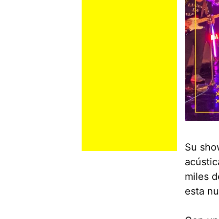
Su show
acústic
miles d
esta nu