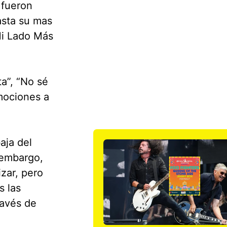
 fueron
asta su mas
Mi Lado Más
ta”, “No sé
mociones a
aja del
 embargo,
izar, pero
s las
ravés de