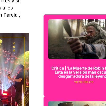
ares y su
 a los
 Pareja”,
Crítica | ‘La Muerte de Robin 
Esta es la versión más oscu
desgarradora de la leyen
2026-08-05