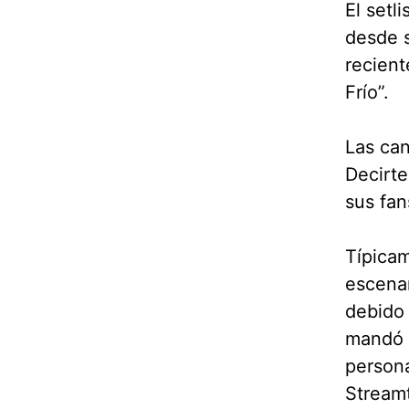
El setl
desde s
recient
Frío”.
Las can
Decirte
sus fan
Típicam
escenar
debido 
mandó u
persona
Stream