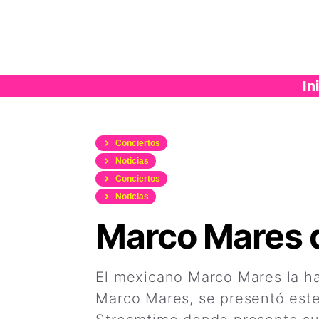
Saltar
al
contenido
In
Conciertos
Noticias
Conciertos
Noticias
Marco Mares d
El mexicano Marco Mares la ha
Marco Mares, se presentó este 