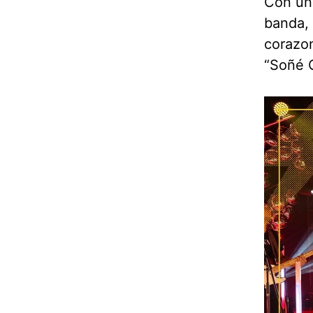
Con un
banda, 
corazon
“Soñé C