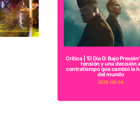
Crítica | ‘El Día D: Bajo Presión’
tensión y una decisión 
contratiempo que cambió la h
del mundo
2026-08-04