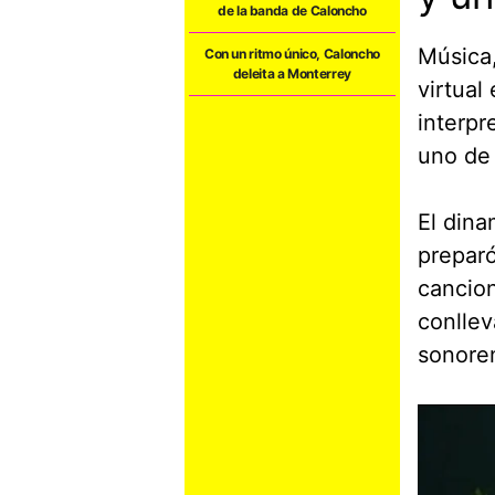
de la banda de Caloncho
Música
Con un ritmo único, Caloncho
deleita a Monterrey
virtual
interpr
uno de 
El din
preparó
cancion
conlle
sonoren