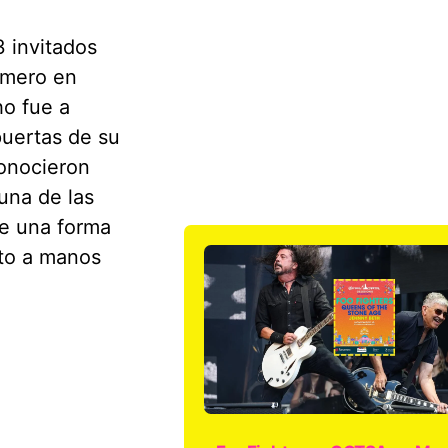
3 invitados
rimero en
ho fue a
puertas de su
onocieron
una de las
de una forma
ito a manos