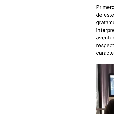
Primero
de este
gratam
interpr
aventu
respect
caracte