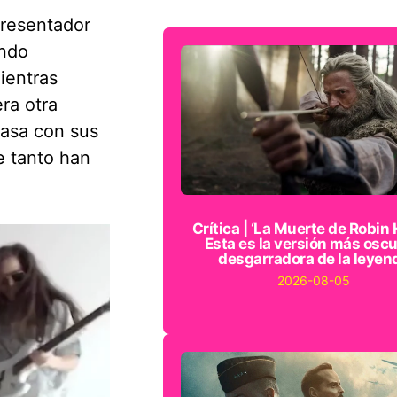
presentador
ando
ientras
ra otra
asa con sus
e tanto han
Crítica | ‘La Muerte de Robin 
Esta es la versión más oscu
desgarradora de la leyen
2026-08-05