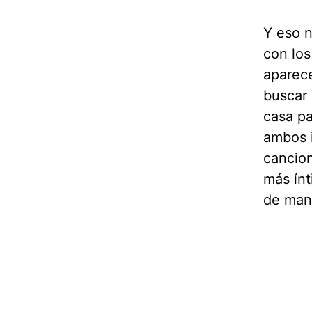
Y eso n
con los
aparece
buscar 
casa pa
ambos i
cancion
más ínt
de mano