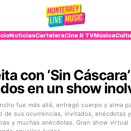
icio
Noticias
Cartelera
Cine & TV
Música
Cult
ta con ‘Sin Cáscara’ 
ados en un show inol
oncho fue más allá, entregó cuerpo y alma p
 de sus ocurrencias, invitados, anécdotas 
ias y muchas anécdotas. Gran show virtual e