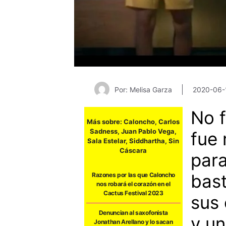
Por: Melisa Garza
2020-06-
No f
Más sobre:
Caloncho
,
Carlos
Sadness
,
Juan Pablo Vega
,
fue 
Sala Estelar
,
Siddhartha
,
Sin
Cáscara
para
bas
Razones por las que Caloncho
nos robará el corazón en el
Cactus Festival 2023
sus 
Denuncian al saxofonista
y u
Jonathan Arellano y lo sacan