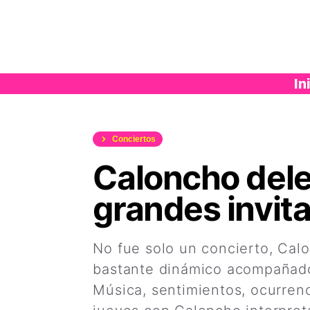
Saltar
al
contenido
In
Conciertos
Caloncho delei
grandes invit
No fue solo un concierto, Cal
bastante dinámico acompañado
Música, sentimientos, ocurrenc