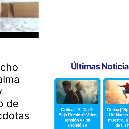
ncho
Últimas Notici
 alma
w
o de
Crítica | ‘El Día D:
Crítica | ‘S
écdotas
Bajo Presión’: Valor,
Un Nuevo 
tensión y una
muestra la
decisión a
de un 