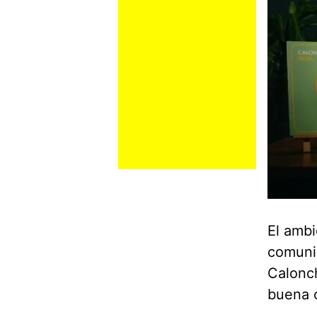
El ambi
comunic
Calonch
buena c