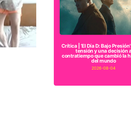
Crítica | ‘El Día D: Bajo Presión’
tensión y una decisión 
contratiempo que cambió la h
del mundo
2026-08-04