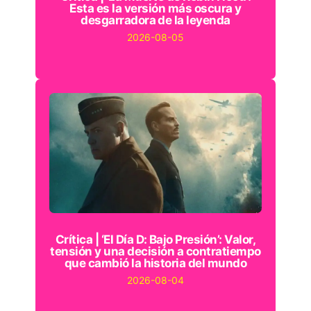
Esta es la versión más oscura y
desgarradora de la leyenda
2026-08-05
Crítica | ‘El Día D: Bajo Presión’: Valor,
tensión y una decisión a contratiempo
que cambió la historia del mundo
2026-08-04