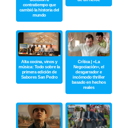
contratiempo que
cambió la historia del
mundo
Alta cocina, vinos y
Crítica | «La
música: Todo sobre la
Negociación», el
primera edición de
desgarrador e
Sabores San Pedro
incómodo thriller
basado en hechos
reales