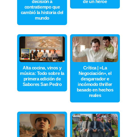
decisión a
de un héroe
contratiempo que
cambió la historia del
mundo
Alta cocina, vinos y
Crítica | «La
música: Todo sobre la
Negociación», el
primera edición de
desgarrador e
Sabores San Pedro
incómodo thriller
basado en hechos
reales