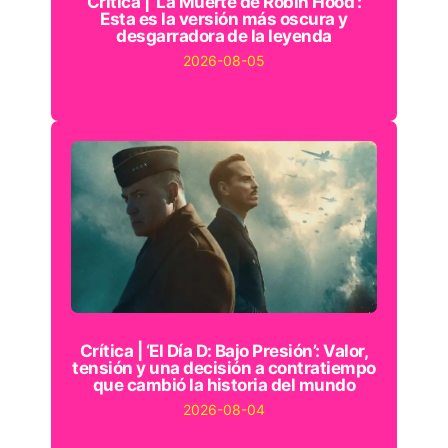
Crítica | ‘La Muerte de Robin Hood’:
Esta es la versión más oscura y
desgarradora de la leyenda
2026-08-05
Crítica | ‘El Día D: Bajo Presión’: Valor,
tensión y una decisión a contratiempo
que cambió la historia del mundo
2026-08-04