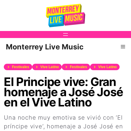
Saltar
al
contenido
Monterrey Live Music
Me
Festivales
Vive Latino
Festivales
Vive Latino
El Principe vive: Gran
homenaje a José José
en el Vive Latino
Una noche muy emotiva se vivió con ‘El
príncipe vive’, homenaje a José José en