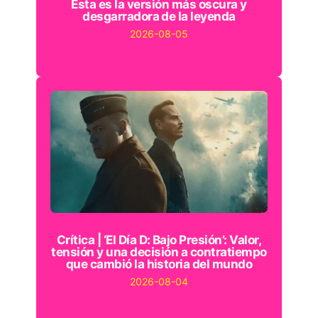
Esta es la versión más oscura y
desgarradora de la leyenda
2026-08-05
Crítica | ‘El Día D: Bajo Presión’: Valor,
tensión y una decisión a contratiempo
que cambió la historia del mundo
2026-08-04