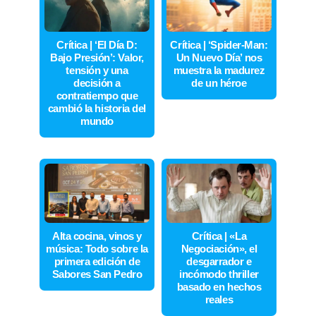
Crítica | ‘El Día D:
Crítica | ‘Spider-Man:
Bajo Presión’: Valor,
Un Nuevo Día’ nos
tensión y una
muestra la madurez
decisión a
de un héroe
contratiempo que
cambió la historia del
mundo
Alta cocina, vinos y
Crítica | «La
música: Todo sobre la
Negociación», el
primera edición de
desgarrador e
Sabores San Pedro
incómodo thriller
basado en hechos
reales