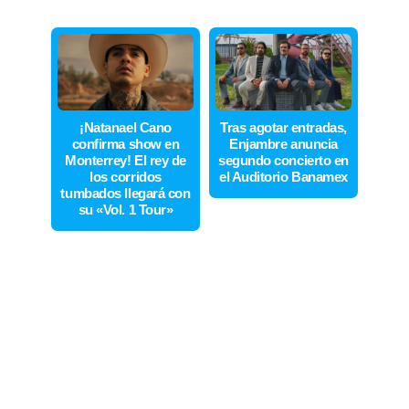
¡Natanael Cano
Tras agotar entradas,
confirma show en
Enjambre anuncia
Monterrey! El rey de
segundo concierto en
los corridos
el Auditorio Banamex
tumbados llegará con
su «Vol. 1 Tour»