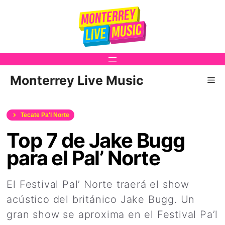
Saltar
al
contenido
Monterrey Live Music
Me
Tecate Pa'l Norte
Top 7 de Jake Bugg
para el Pal’ Norte
El Festival Pal’ Norte traerá el show
acústico del británico Jake Bugg. Un
gran show se aproxima en el Festival Pa’l