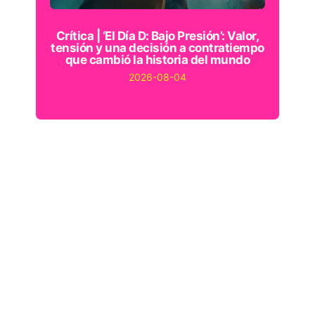
Crítica | ‘El Día D: Bajo Presión’: Valor,
tensión y una decisión a contratiempo
que cambió la historia del mundo
2026-08-04