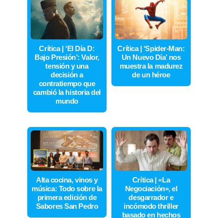
Crítica | ‘El Día D:
Crítica | ‘Spider-Man:
Bajo Presión’: Valor,
Un Nuevo Día’ nos
tensión y una
muestra la madurez
decisión a
de un héroe
contratiempo que
cambió la historia del
mundo
Alta cocina, vinos y
Crítica | «La
música: Todo sobre la
Negociación», el
primera edición de
desgarrador e
Sabores San Pedro
incómodo thriller
basado en hechos