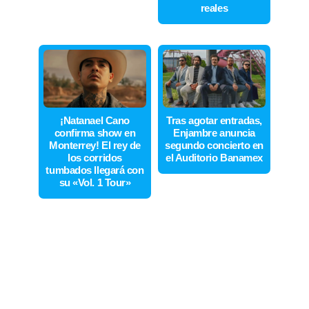
reales
¡Natanael Cano
Tras agotar entradas,
confirma show en
Enjambre anuncia
Monterrey! El rey de
segundo concierto en
los corridos
el Auditorio Banamex
tumbados llegará con
su «Vol. 1 Tour»