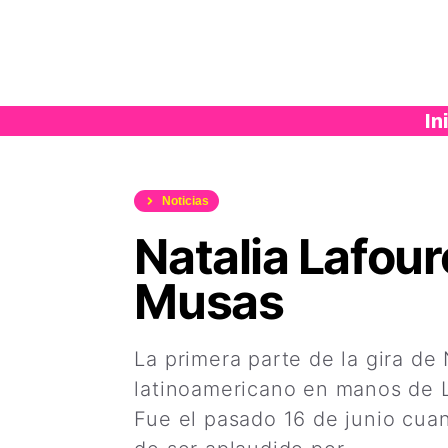
Saltar
al
contenido
In
Noticias
Natalia Lafou
Musas
La primera parte de la gira de
latinoamericano en manos de L
Fue el pasado 16 de junio cua