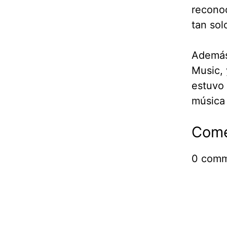
reconoc
tan sol
Además,
Music, 
estuvo 
música 
Come
0
comm