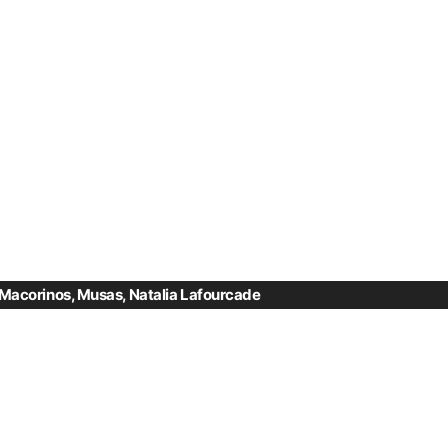
Macorinos
,
Musas
,
Natalia Lafourcade