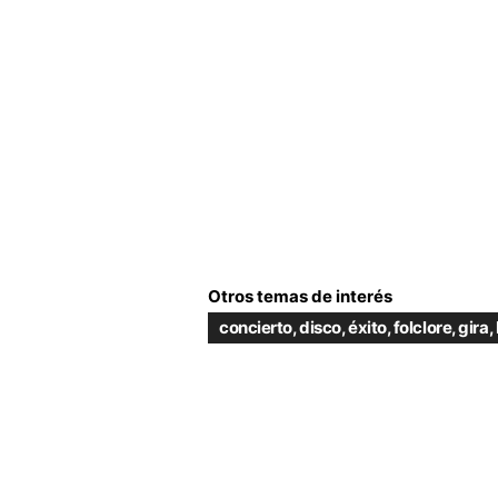
Otros temas de interés
concierto
,
disco
,
éxito
,
folclore
,
gira
,