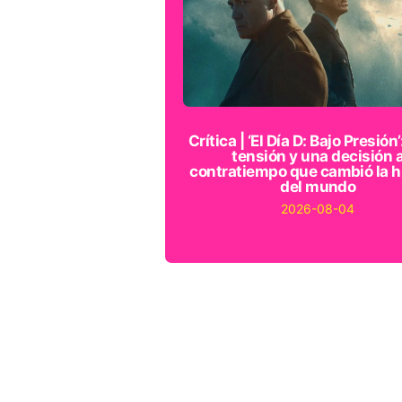
Crítica | ‘El Día D: Bajo Presión’
tensión y una decisión 
contratiempo que cambió la h
del mundo
2026-08-04