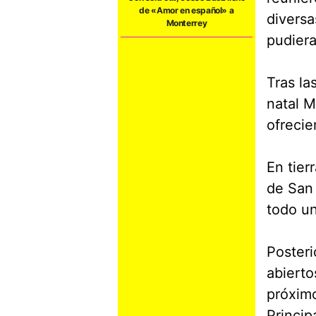
de «Amor en español» a
diversa
Monterrey
pudiera
Tras la
natal M
ofrecie
En tier
de San 
todo un
Posteri
abierto
próximo
Princip