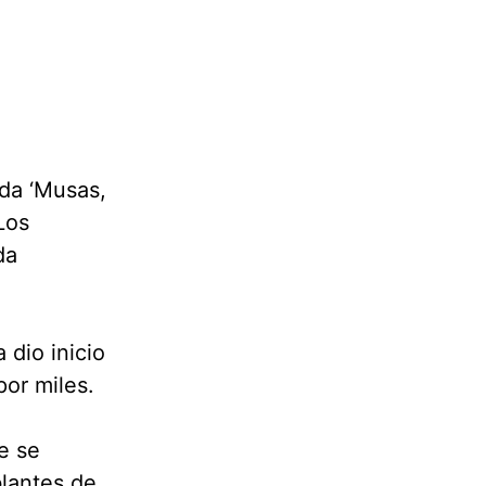
ada ‘Musas,
Los
da
 dio inicio
or miles.
e se
blantes de