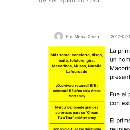
de ser aplaudido por ...
Leer m
Por: Melisa Garza
2017-07-
La prim
Más sobre:
concierto
,
disco
,
un home
éxito
,
folclore
,
gira
,
Macorinos
,
Musas
,
Natalia
Macorin
Lafourcade
present
¡Que viva el rocanrol! El Tri
celebrará 55 años en la Arena
Fue el 
Monterrey
con est
Mercurio promete grandes
sorpresas para su “Chicas
Turu Tour” en Monterrey
El prim
reunier
Con sold out, Jesse Báez llenó