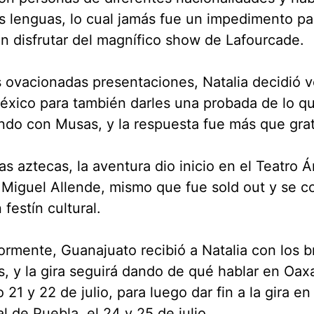
s lenguas, lo cual jamás fue un impedimento p
n disfrutar del magnífico show de Lafourcade.
s ovacionadas presentaciones, Natalia decidió v
éxico para también darles una probada de lo q
ndo con Musas, y la respuesta fue más que grat
ras aztecas, la aventura dio inicio en el Teatro 
Miguel Allende, mismo que fue sold out y se co
 festín cultural.
ormente, Guanajuato recibió a Natalia con los b
s, y la gira seguirá dando de qué hablar en Oax
 21 y 22 de julio, para luego dar fin a la gira en
al de Puebla, el 24 y 25 de julio.