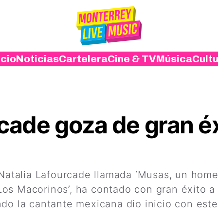
icio
Noticias
Cartelera
Cine & TV
Música
Cult
rcade goza de gran é
 Natalia Lafourcade llamada ‘Musas, un homen
os Macorinos’, ha contado con gran éxito a 
ndo la cantante mexicana dio inicio con est