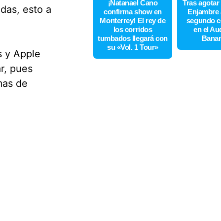
¡Natanael Cano
Tras agotar
das, esto a
confirma show en
Enjambre 
Monterrey! El rey de
segundo c
los corridos
en el Au
tumbados llegará con
Bana
su «Vol. 1 Tour»
s y Apple
r, pues
mas de