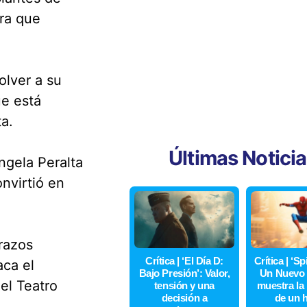
ara que
olver a su
ue está
a.
Últimas Notici
Ángela Peralta
nvirtió en
razos
Crítica | ‘El Día D:
Crítica | ‘S
aca el
Bajo Presión’: Valor,
Un Nuevo 
 el Teatro
tensión y una
muestra la
decisión a
de un 