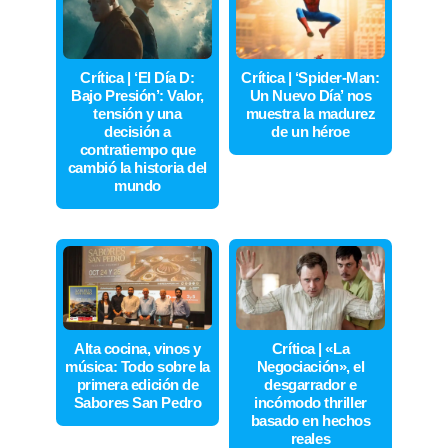
Crítica | ‘El Día D:
Crítica | ‘Spider-Man:
Bajo Presión’: Valor,
Un Nuevo Día’ nos
tensión y una
muestra la madurez
decisión a
de un héroe
contratiempo que
cambió la historia del
mundo
Alta cocina, vinos y
Crítica | «La
música: Todo sobre la
Negociación», el
primera edición de
desgarrador e
Sabores San Pedro
incómodo thriller
basado en hechos
reales