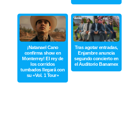
¡Natanael Cano
Tras agotar entradas,
confirma show en
Enjambre anuncia
Monterrey! El rey de
segundo concierto en
los corridos
el Auditorio Banamex
tumbados llegará con
su «Vol. 1 Tour»