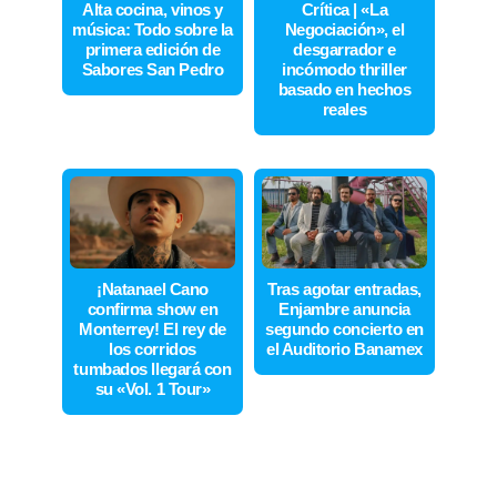
Alta cocina, vinos y
Crítica | «La
música: Todo sobre la
Negociación», el
primera edición de
desgarrador e
Sabores San Pedro
incómodo thriller
basado en hechos
reales
¡Natanael Cano
Tras agotar entradas,
confirma show en
Enjambre anuncia
Monterrey! El rey de
segundo concierto en
los corridos
el Auditorio Banamex
tumbados llegará con
su «Vol. 1 Tour»