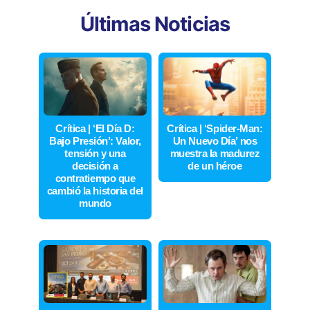
Últimas Noticias
Crítica | ‘El Día D:
Crítica | ‘Spider-Man:
Bajo Presión’: Valor,
Un Nuevo Día’ nos
tensión y una
muestra la madurez
decisión a
de un héroe
contratiempo que
cambió la historia del
mundo