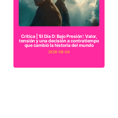
Crítica | ‘El Día D: Bajo Presión’: Valor,
tensión y una decisión a contratiempo
que cambió la historia del mundo
2026-08-04