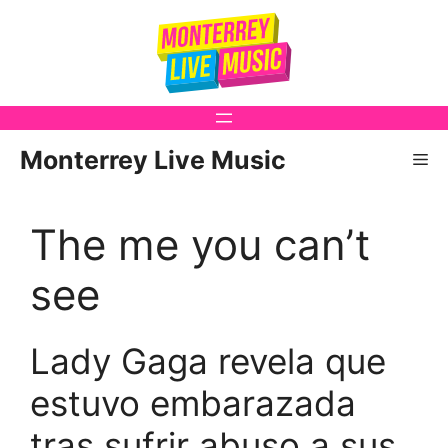
Saltar
al
contenido
Monterrey Live Music
Me
The me you can’t
see
Lady Gaga revela que
estuvo embarazada
tras sufrir abuso a sus