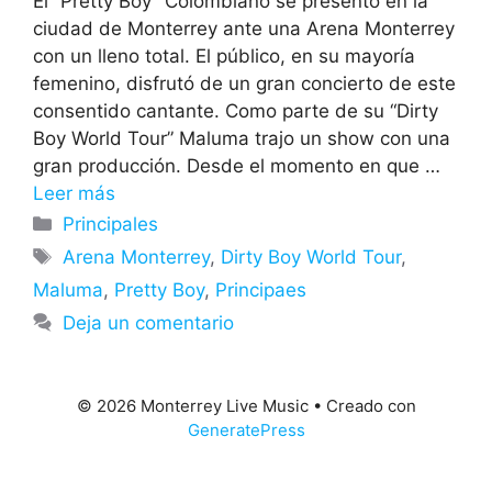
El “Pretty Boy” Colombiano se presentó en la
ciudad de Monterrey ante una Arena Monterrey
con un lleno total. El público, en su mayoría
femenino, disfrutó de un gran concierto de este
consentido cantante. Como parte de su “Dirty
Boy World Tour” Maluma trajo un show con una
gran producción. Desde el momento en que …
Leer más
Categorías
Principales
Etiquetas
Arena Monterrey
,
Dirty Boy World Tour
,
Maluma
,
Pretty Boy
,
Principaes
Deja un comentario
© 2026 Monterrey Live Music
• Creado con
GeneratePress