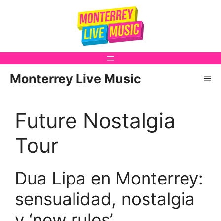
Saltar
al
contenido
Monterrey Live Music
Me
Future Nostalgia
Tour
Dua Lipa en Monterrey:
sensualidad, nostalgia
y ‘new rules’