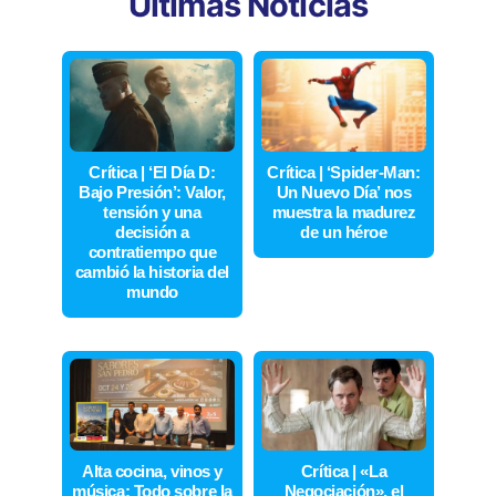
Últimas Noticias
Crítica | ‘El Día D:
Crítica | ‘Spider-Man:
Bajo Presión’: Valor,
Un Nuevo Día’ nos
tensión y una
muestra la madurez
decisión a
de un héroe
contratiempo que
cambió la historia del
mundo
Alta cocina, vinos y
Crítica | «La
música: Todo sobre la
Negociación», el