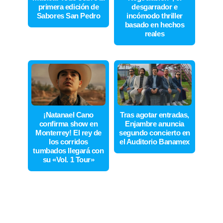
primera edición de
desgarrador e
Sabores San Pedro
incómodo thriller
basado en hechos
reales
¡Natanael Cano
Tras agotar entradas,
confirma show en
Enjambre anuncia
Monterrey! El rey de
segundo concierto en
los corridos
el Auditorio Banamex
tumbados llegará con
su «Vol. 1 Tour»