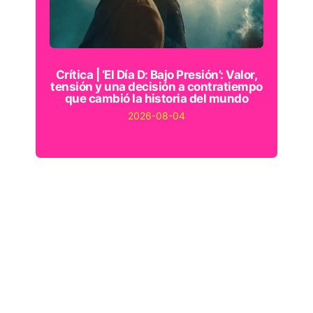
Crítica | ‘El Día D: Bajo Presión’: Valor,
tensión y una decisión a contratiempo
que cambió la historia del mundo
2026-08-04