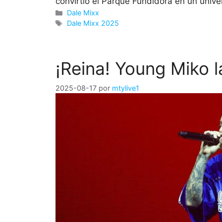
convirtió el Parque Fundidora en un unive
Categorías
Dale Mixx
Etiquetas
Dale Mixx 2025
¡Reina! Young Miko l
2025-08-17
por
mtylive1