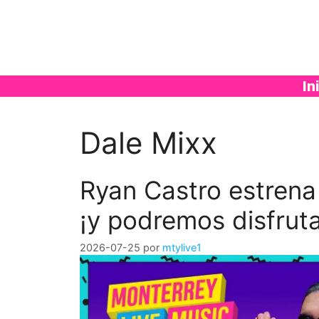
Saltar
al
contenido
In
Dale Mixx
Ryan Castro estren
¡y podremos disfrut
2026-07-25
por
mtylive1