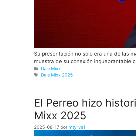
Su presentación no solo era una de las m
muestra de su conexión inquebrantable co
Categorías
Dale Mixx
Etiquetas
Dale Mixx 2025
El Perreo hizo histori
Mixx 2025
2025-08-17
por
mtylive1