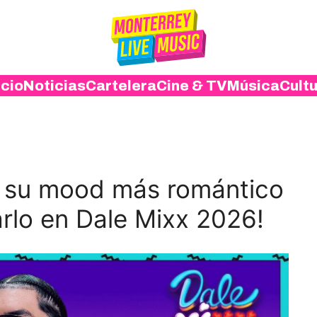
icio
Noticias
Cartelera
Cine & TV
Música
Cult
a su mood más romántico
arlo en Dale Mixx 2026!