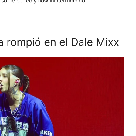
rso de perreo y flow ininterrumpido.
a rompió en el Dale Mixx