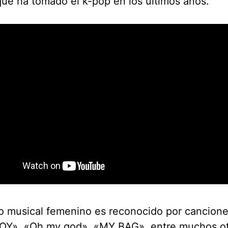
ue ha tomado el k-pop en los últimos años.
po musical femenino es reconocido por cancion
Y», «Oh my god», «MY BAG», entre muchos ot