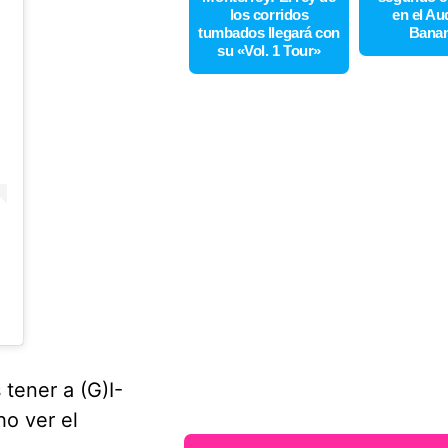
los corridos
en el Au
tumbados llegará con
Bana
su «Vol. 1 Tour»
 tener a (G)I-
o ver el