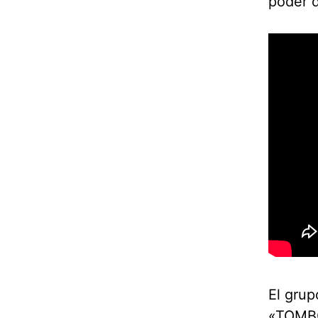
poder q
El gru
«TOMBO