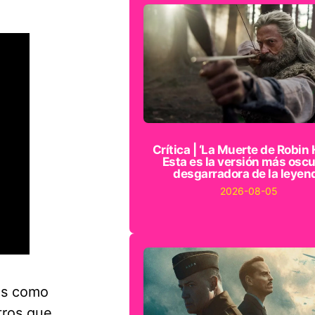
Crítica | ‘La Muerte de Robin 
Esta es la versión más oscu
desgarradora de la leyen
2026-08-05
es como
ros que