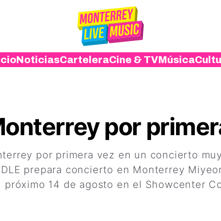
icio
Noticias
Cartelera
Cine & TV
Música
Cult
Monterrey por primer
nterrey por primera vez en un concierto mu
I-DLE prepara concierto en Monterrey Miyeo
el próximo 14 de agosto en el Showcenter C