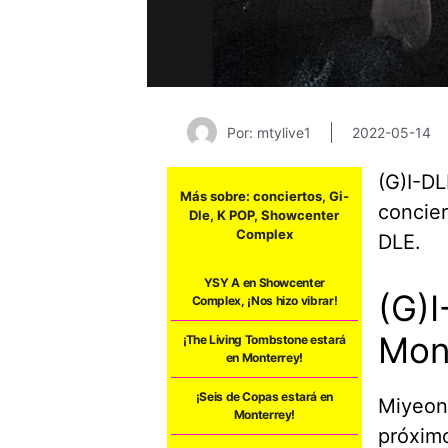
Por: mtylive1
2022-05-14
(G)I-DL
Más sobre:
conciertos
,
Gi-
concier
Dle
,
K POP
,
Showcenter
Complex
DLE.
YSY A en Showcenter
(G)I
Complex, ¡Nos hizo vibrar!
Mon
¡The Living Tombstone estará
en Monterrey!
¡Seis de Copas estará en
Miyeon,
Monterrey!
próxim