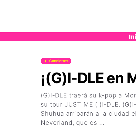
Saltar
al
contenido
In
Conciertos
¡(G)I-DLE en 
(G)I-DLE traerá su k-pop a Mo
su tour JUST ME ( )I-DLE. (G)
Shuhua arribarán a la ciudad 
Neverland, que es ...
Leer más