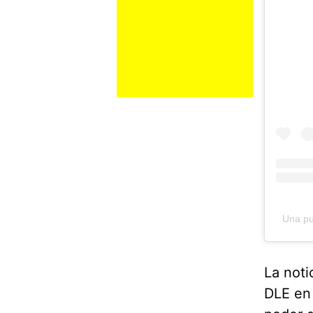
Una pu
La noti
DLE en