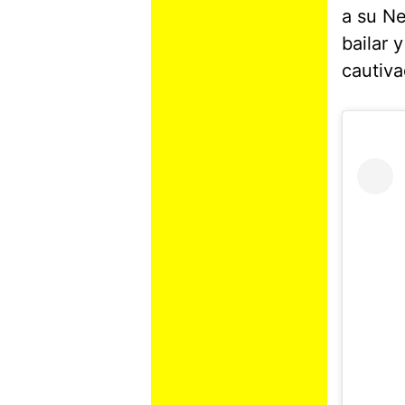
a su Ne
bailar 
cautiva