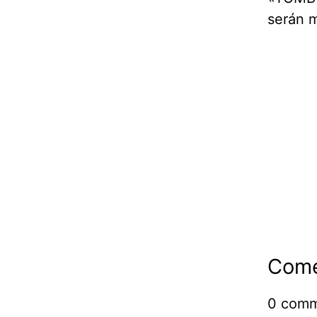
serán m
Come
0
comm