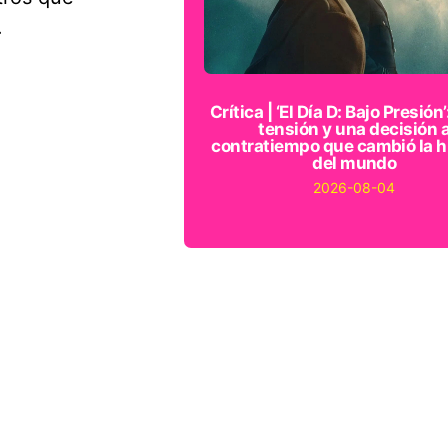
.
Crítica | ‘El Día D: Bajo Presión’
tensión y una decisión 
contratiempo que cambió la h
del mundo
2026-08-04