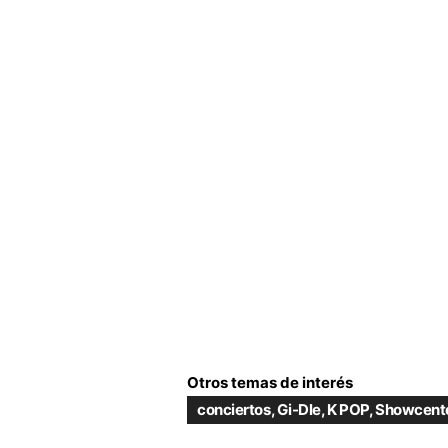
Otros temas de interés
conciertos
,
Gi-Dle
,
K POP
,
Showcent