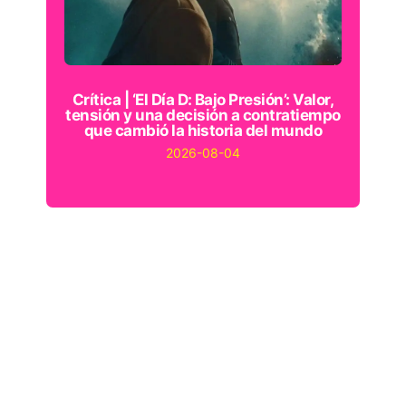
Crítica | ‘El Día D: Bajo Presión’: Valor,
tensión y una decisión a contratiempo
que cambió la historia del mundo
2026-08-04