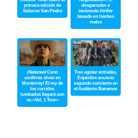
primera edición de
desgarrador e
Sabores San Pedro
incómodo thriller
basado en hechos
reales
¡Natanael Cano
Tras agotar entradas,
confirma show en
Enjambre anuncia
Monterrey! El rey de
segundo concierto en
los corridos
el Auditorio Banamex
tumbados llegará con
su «Vol. 1 Tour»