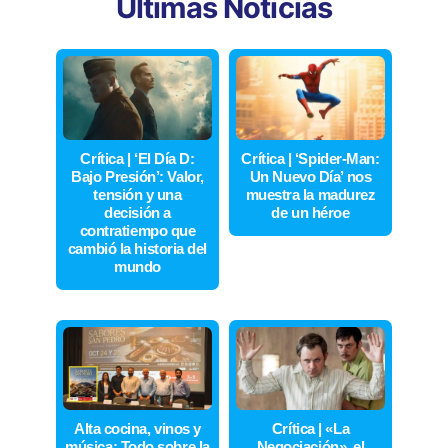
Últimas Noticias
Crítica | ‘El Día D:
Crítica | ‘Spider-Man:
Bajo Presión’: Valor,
Un Nuevo Día’ nos
tensión y una
muestra la madurez
decisión a
de un héroe
contratiempo que
cambió la historia del
mundo
Alta cocina, vinos y
Crítica | «La
música: Todo sobre la
Negociación», el