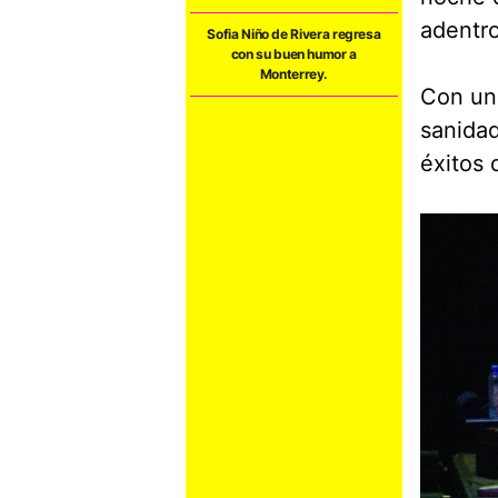
adentro
Sofia Niño de Rivera regresa
con su buen humor a
Monterrey.
Con un 
sanidad
éxitos 