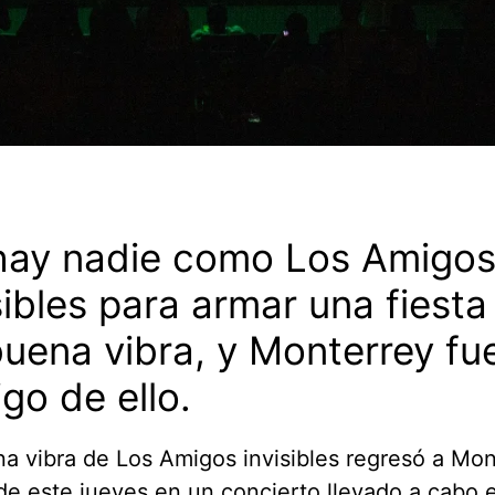
hay nadie como Los Amigo
sibles para armar una fiesta
uena vibra, y Monterrey fu
igo de ello.
a vibra de Los Amigos invisibles regresó a Mon
e este jueves en un concierto llevado a cabo e