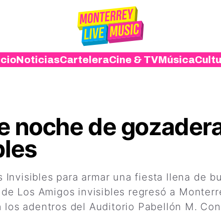
icio
Noticias
Cartelera
Cine & TV
Música
Cult
e noche de gozadera
bles
Invisibles para armar una fiesta llena de b
a de Los Amigos invisibles regresó a Monter
 los adentros del Auditorio Pabellón M. Con