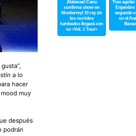
¡Natanael Cano
Tras agotar
confirma show en
Enjambre 
Monterrey! El rey de
segundo c
los corridos
en el Au
tumbados llegará con
Bana
su «Vol. 1 Tour»
 gusta”,
stín a lo
para hacer
un mood muy
 que después
n podrán