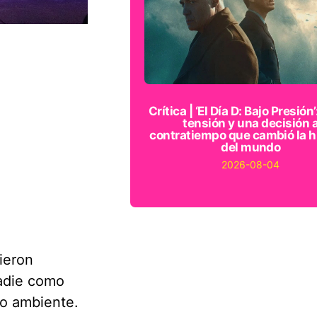
Crítica | ‘El Día D: Bajo Presión’
tensión y una decisión 
contratiempo que cambió la h
del mundo
2026-08-04
ieron
nadie como
ho ambiente.