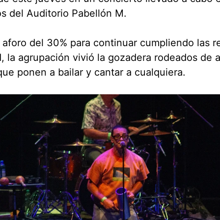
s del Auditorio Pabellón M.
aforo del 30% para continuar cumpliendo las r
, la agrupación vivió la gozadera rodeados de 
que ponen a bailar y cantar a cualquiera.