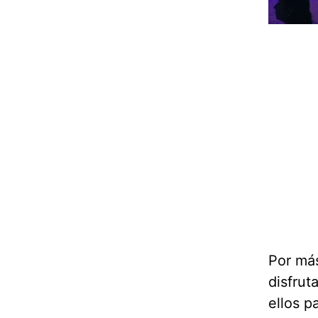
Por más
disfrut
ellos p