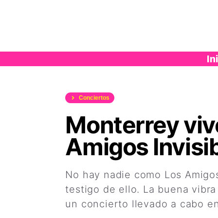
Saltar
al
contenido
In
Conciertos
Monterrey viv
Amigos Invisi
No hay nadie como Los Amigos 
testigo de ello. La buena vibr
un concierto llevado a cabo en