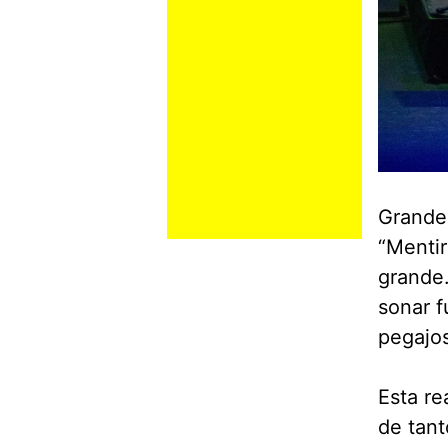
Grandes
“Mentir
grande.
sonar f
pegajos
Esta re
de tant