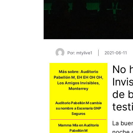
Por: mtylive1
2021-06-11
No 
Más sobre:
Auditorio
Pabellón M
,
EH EH OH OH
,
Invi
Los Amigos Invisibles
,
Monterrey
de b
test
Auditorio Pabellón M cambia
su nombre a Escenario GNP
Seguros
La buen
Mamma Mia en Auditorio
Pabellón M
noche d