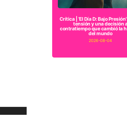
Crítica | ‘El Día D: Bajo Presión’
tensión y una decisión 
contratiempo que cambió la h
del mundo
2026-08-04