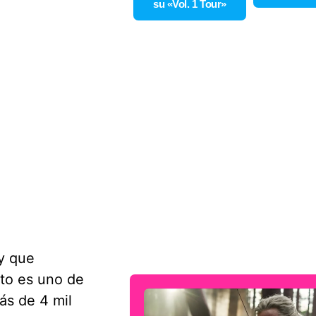
su «Vol. 1 Tour»
y que
to es uno de
ás de 4 mil