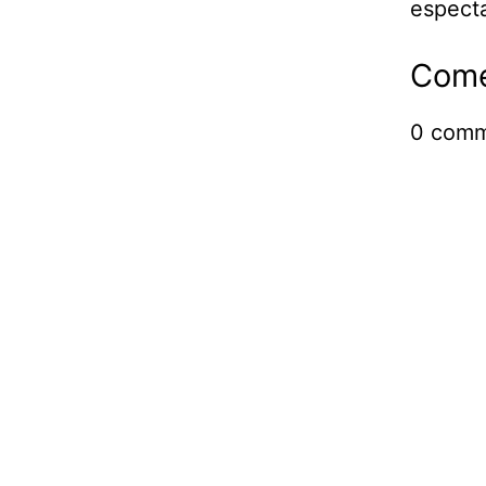
espect
Come
0
comm