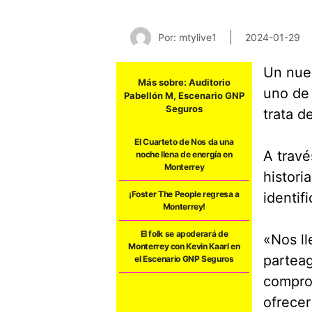
Por: mtylive1
2024-01-29
Un nuev
Más sobre:
Auditorio
uno de 
Pabellón M
,
Escenario GNP
Seguros
trata d
El Cuarteto de Nos da una
A travé
noche llena de energía en
Monterrey
histori
¡Foster The People regresa a
identi
Monterrey!
El folk se apoderará de
«Nos ll
Monterrey con Kevin Kaarl en
parteag
el Escenario GNP Seguros
comprom
ofrecer