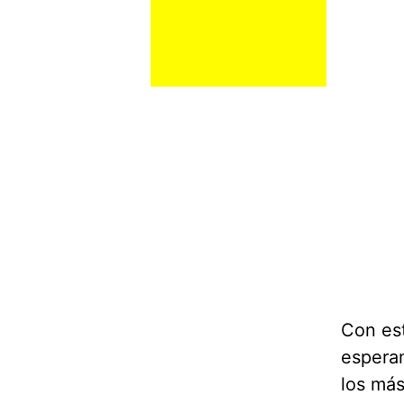
Con est
esperam
los más