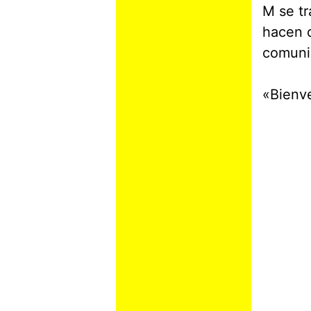
M se t
hacen q
comunic
«Bienv