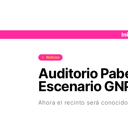
Saltar
al
contenido
In
Noticias
Auditorio Pab
Escenario GN
Ahora el recinto será conocid