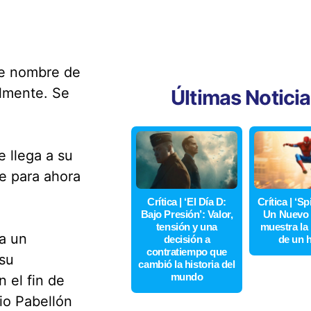
de nombre de
almente. Se
Últimas Notici
e llega a su
e para ahora
Crítica | ‘El Día D:
Crítica | ‘S
Bajo Presión’: Valor,
Un Nuevo 
tensión y una
muestra la
a un
decisión a
de un 
contratiempo que
 su
cambió la historia del
mundo
 el fin de
rio Pabellón