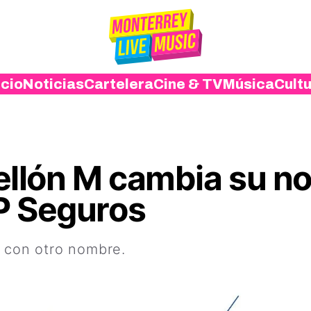
icio
Noticias
Cartelera
Cine & TV
Música
Cult
ellón M cambia su n
P Seguros
o con otro nombre.