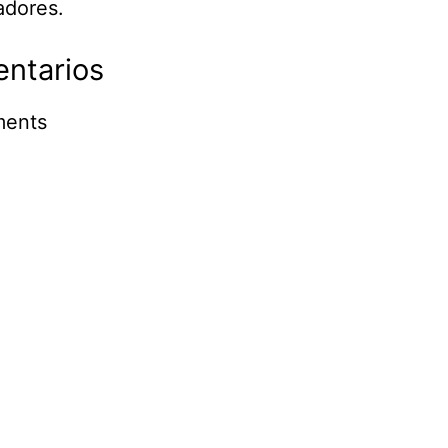
adores.
ntarios
ents