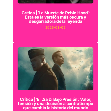
Crítica | ‘La Muerte de Robin Hood’:
Esta es la versión más oscura y
desgarradora de la leyenda
2026-08-05
Crítica | ‘El Día D: Bajo Presión’: Valor,
tensión y una decisión a contratiempo
que cambió la historia del mundo