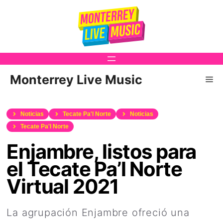
Saltar
al
contenido
Monterrey Live Music
Me
Noticias
Tecate Pa'l Norte
Noticias
Tecate Pa'l Norte
Enjambre, listos para
el Tecate Pa’l Norte
Virtual 2021
La agrupación Enjambre ofreció una