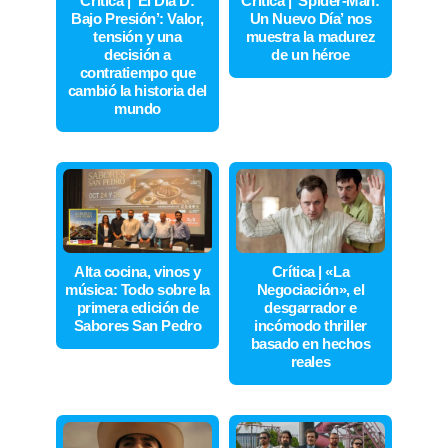
Crítica | ‘El Día D:
Crítica | ‘Spider-Man:
Bajo Presión’: Valor,
Un Nuevo Día’ nos
tensión y una
muestra la madurez
decisión a
de un héroe
contratiempo que
cambió la historia del
mundo
Alta cocina, vinos y
Crítica | «La
música: Todo sobre la
Negociación», el
primera edición de
desgarrador e
Sabores San Pedro
incómodo thriller
basado en hechos
reales