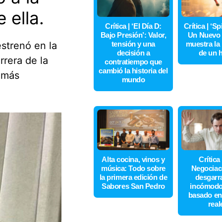
 ella.
Crítica | ‘El Día D:
Crítica | ‘S
Bajo Presión’: Valor,
Un Nuevo 
strenó en la
tensión y una
muestra la
decisión a
de un 
rrera de la
contratiempo que
cambió la historia del
 más
mundo
Alta cocina, vinos y
Crítica
música: Todo sobre
Negociaci
la primera edición de
desgarr
Sabores San Pedro
incómodo 
basado en
real