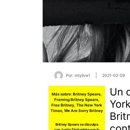
Por: mtylive1
2021-02-09
Un 
Más sobre:
Britney Spears
,
Framing Britney Spears
,
York
Free Britney
,
The New York
Times
,
We Are Sorry Britney
Brit
cont
Britney Spears se disculpa
con Justin Timberlake por lo