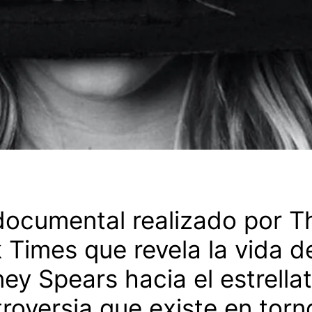
documental realizado por 
 Times que revela la vida d
ney Spears hacia el estrellat
roversia que existe en torno