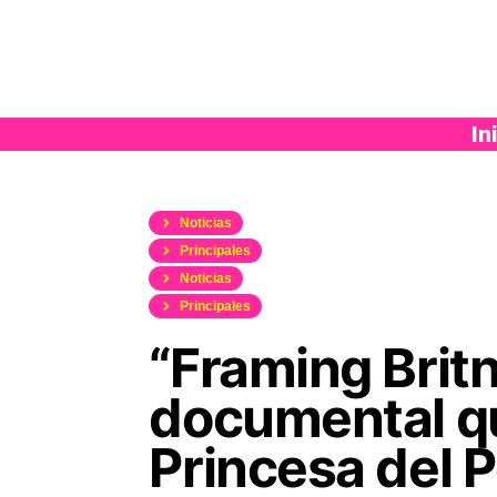
Saltar
al
contenido
In
Noticias
Principales
Noticias
Principales
“Framing Britn
documental qu
Princesa del 