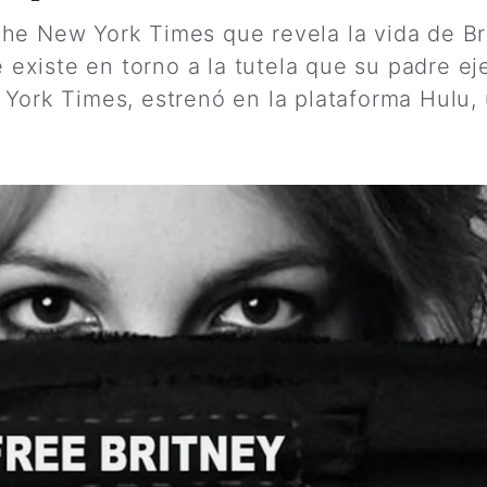
he New York Times que revela la vida de Br
e existe en torno a la tutela que su padre ej
 York Times, estrenó en la plataforma Hulu