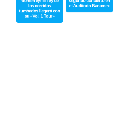
Monterrey! El rey de
segundo concierto en
los corridos
el Auditorio Banamex
tumbados llegará con
su «Vol. 1 Tour»