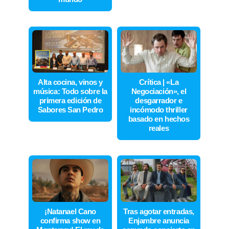
Alta cocina, vinos y
Crítica | «La
música: Todo sobre la
Negociación», el
primera edición de
desgarrador e
Sabores San Pedro
incómodo thriller
basado en hechos
reales
¡Natanael Cano
Tras agotar entradas,
confirma show en
Enjambre anuncia