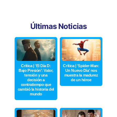
Últimas Noticias
Crítica | ‘El Día D:
Crítica | ‘Spider-Man:
Bajo Presión’: Valor,
Un Nuevo Día’ nos
tensión y una
muestra la madurez
decisión a
de un héroe
contratiempo que
cambió la historia del
mundo