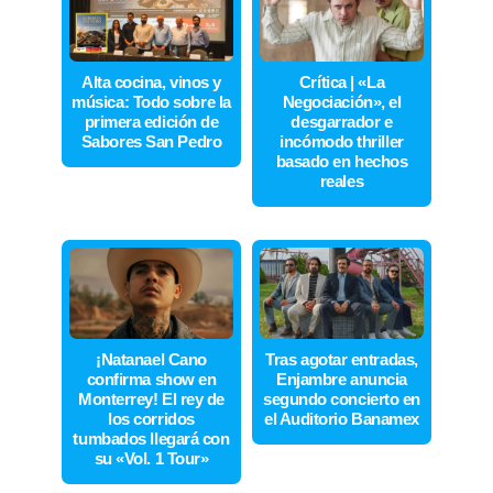
Alta cocina, vinos y
Crítica | «La
música: Todo sobre la
Negociación», el
primera edición de
desgarrador e
Sabores San Pedro
incómodo thriller
basado en hechos
reales
¡Natanael Cano
Tras agotar entradas,
confirma show en
Enjambre anuncia
Monterrey! El rey de
segundo concierto en
los corridos
el Auditorio Banamex
tumbados llegará con
su «Vol. 1 Tour»