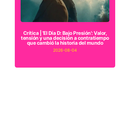
Crítica | ‘El Día D: Bajo Presión’: Valor,
tensión y una decisión a contratiempo
que cambió la historia del mundo
2026-08-04