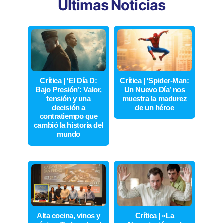
Últimas Noticias
Crítica | ‘El Día D:
Crítica | ‘Spider-Man:
Bajo Presión’: Valor,
Un Nuevo Día’ nos
tensión y una
muestra la madurez
decisión a
de un héroe
contratiempo que
cambió la historia del
mundo
Alta cocina, vinos y
Crítica | «La