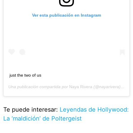
Ver esta publicación en Instagram
just the two of us
Una publicación compartida por
Naya Rivera
(@nayarivera) el
7 d
Te puede interesar:
Leyendas de Hollywood:
La ‘maldición’ de Poltergeist