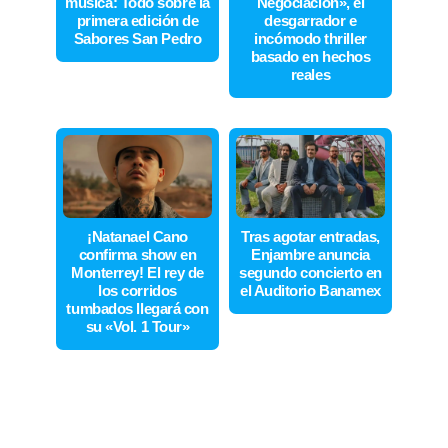
música: Todo sobre la
Negociación», el
primera edición de
desgarrador e
Sabores San Pedro
incómodo thriller
basado en hechos
reales
¡Natanael Cano
Tras agotar entradas,
confirma show en
Enjambre anuncia
Monterrey! El rey de
segundo concierto en
los corridos
el Auditorio Banamex
tumbados llegará con
su «Vol. 1 Tour»