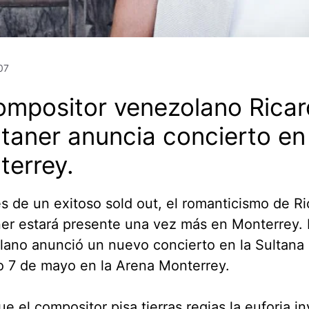
07
ompositor venezolano Rica
taner anuncia concierto en
terrey.
 de un exitoso sold out, el romanticismo de Ri
r estará presente una vez más en Monterrey. 
ano anunció un nuevo concierto en la Sultana 
o 7 de mayo en la Arena Monterrey.
e el compositor pisa tierras regias la euforia in