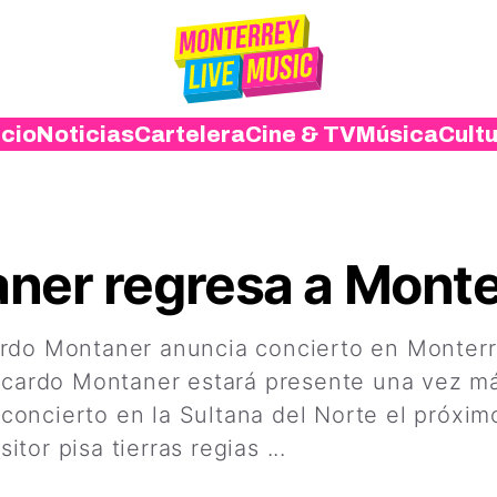
icio
Noticias
Cartelera
Cine & TV
Música
Cult
ner regresa a Monte
ardo Montaner anuncia concierto en Monterr
Ricardo Montaner estará presente una vez m
oncierto en la Sultana del Norte el próxim
tor pisa tierras regias ...
Leer más