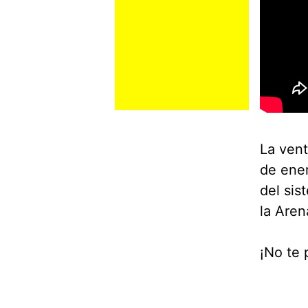
La vent
de ener
del sis
la Aren
¡No te 