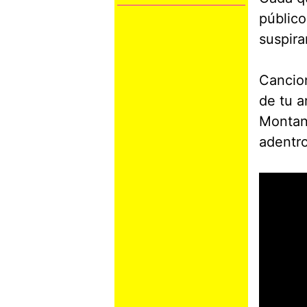
público
suspira
Cancio
de tu a
Montane
adentro