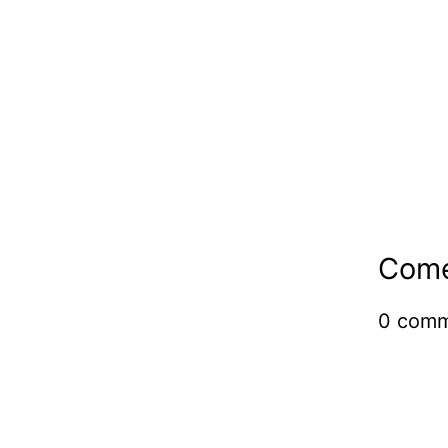
Come
0
comm