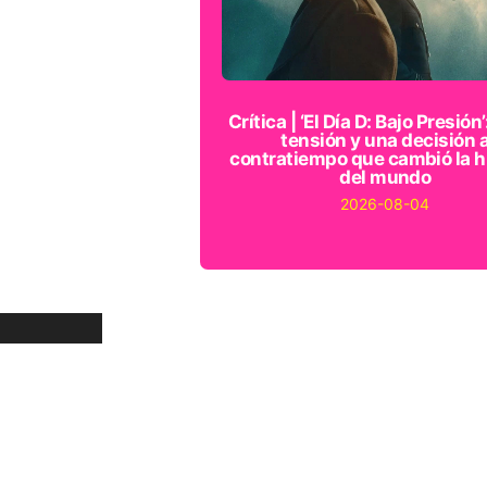
Crítica | ‘El Día D: Bajo Presión’
tensión y una decisión 
contratiempo que cambió la h
del mundo
2026-08-04