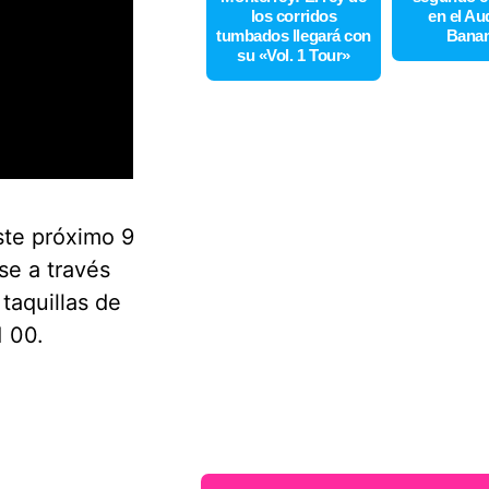
los corridos
en el Au
tumbados llegará con
Bana
su «Vol. 1 Tour»
este próximo 9
se a través
taquillas de
1 00.