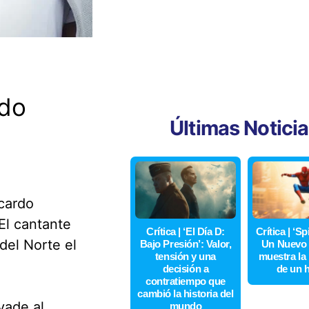
rdo
Últimas Notici
cardo
El cantante
Crítica | ‘El Día D:
Crítica | ‘S
del Norte el
Bajo Presión’: Valor,
Un Nuevo 
tensión y una
muestra la
decisión a
de un 
contratiempo que
cambió la historia del
vade al
mundo