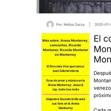
Por: Melisa Garza
2020-01-
El c
Más sobre:
Arena Monterrey
,
conciertos
,
Ricardo
Mon
Montaner
,
Ricardo Montaner
en Monterrey
Mon
El Divo más Vivo que nunca:
Juan Gabriel eterno
Después
Montane
Ecos de amor y música en la
Arena Monterrey: Jesse &
venezol
Joy, éxito tras éxito
próxim
Alejandra Guzmán brilla ante
sus fans en la Arena
Monterrey
Cada qu