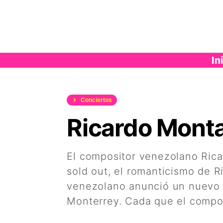
Saltar
al
contenido
In
Conciertos
Ricardo Monta
El compositor venezolano Ric
sold out, el romanticismo de 
venezolano anunció un nuevo c
Monterrey. Cada que el composi