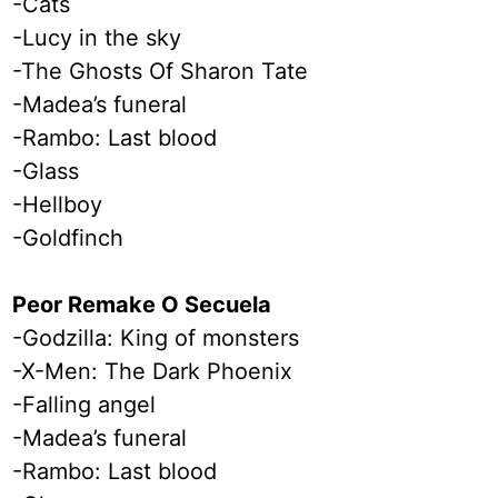
-Cats
-Lucy in the sky
-The Ghosts Of Sharon Tate
-Madea’s funeral
-Rambo: Last blood
-Glass
-Hellboy
-Goldfinch
Peor Remake O Secuela
-Godzilla: King of monsters
-X-Men: The Dark Phoenix
-Falling angel
-Madea’s funeral
-Rambo: Last blood