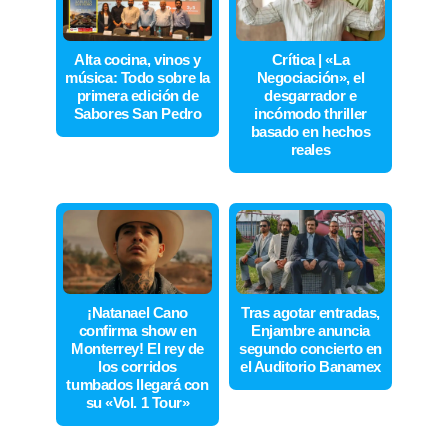
Alta cocina, vinos y
Crítica | «La
música: Todo sobre la
Negociación», el
primera edición de
desgarrador e
Sabores San Pedro
incómodo thriller
basado en hechos
reales
¡Natanael Cano
Tras agotar entradas,
confirma show en
Enjambre anuncia
Monterrey! El rey de
segundo concierto en
los corridos
el Auditorio Banamex
tumbados llegará con
su «Vol. 1 Tour»