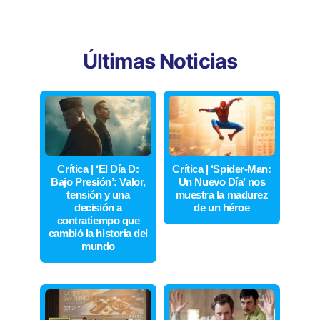
Últimas Noticias
Crítica | ‘El Día D:
Crítica | ‘Spider-Man:
Bajo Presión’: Valor,
Un Nuevo Día’ nos
tensión y una
muestra la madurez
decisión a
de un héroe
contratiempo que
cambió la historia del
mundo