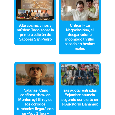
Alta cocina, vinos y
Crítica | «La
música: Todo sobre la
Negociación», el
primera edición de
desgarrador e
Sabores San Pedro
incómodo thriller
basado en hechos
reales
¡Natanael Cano
Tras agotar entradas,
confirma show en
Enjambre anuncia
Monterrey! El rey de
segundo concierto en
los corridos
el Auditorio Banamex
tumbados llegará con
su «Vol. 1 Tour»