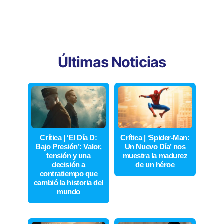
Últimas Noticias
Crítica | ‘El Día D:
Crítica | ‘Spider-Man:
Bajo Presión’: Valor,
Un Nuevo Día’ nos
tensión y una
muestra la madurez
decisión a
de un héroe
contratiempo que
cambió la historia del
mundo