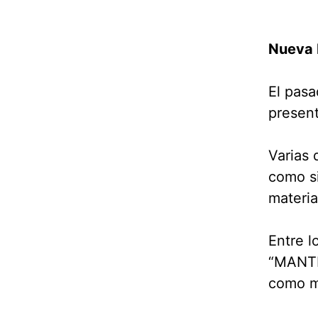
Nueva 
El pasa
present
Varias 
como si
materi
Entre l
“MANTR
como m