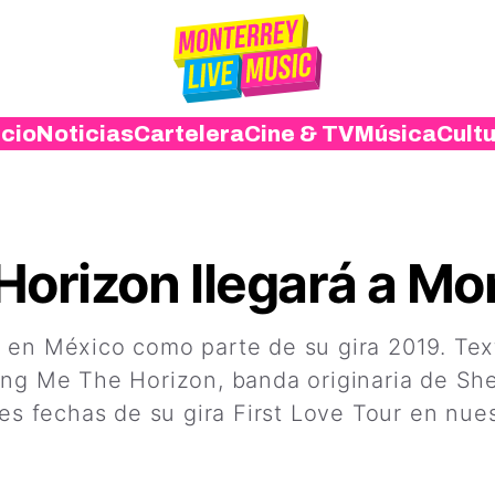
icio
Noticias
Cartelera
Cine & TV
Música
Cult
Horizon llegará a Mo
 en México como parte de su gira 2019. Tex
ng Me The Horizon, banda originaria de Shef
res fechas de su gira First Love Tour en nues