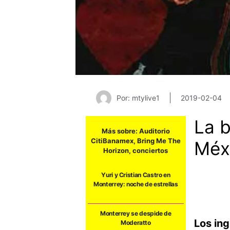
Por: mtylive1
2019-02-04
La b
Más sobre:
Auditorio
CitiBanamex
,
Bring Me The
Méxi
Horizon
,
conciertos
Yuri y Cristian Castro en
Monterrey: noche de estrellas
Monterrey se despide de
Los in
Moderatto