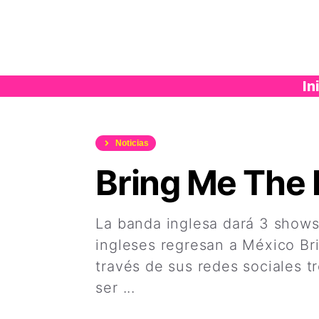
Saltar
al
contenido
In
Noticias
Bring Me The 
La banda inglesa dará 3 shows
ingleses regresan a México Bri
través de sus redes sociales t
ser ...
Leer más