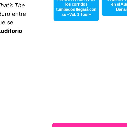
los corridos
en el Au
That’s The
tumbados llegará con
Bana
duro entre
su «Vol. 1 Tour»
ue se
uditorio