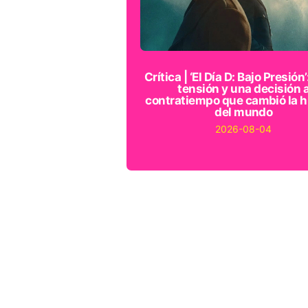
Crítica | ‘El Día D: Bajo Presión’
tensión y una decisión 
contratiempo que cambió la h
del mundo
2026-08-04