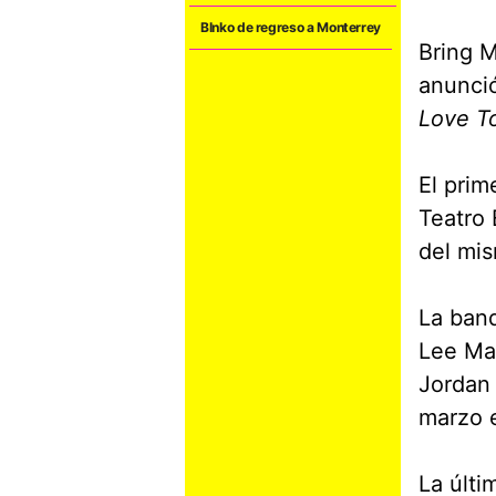
Blnko de regreso a Monterrey
Bring M
anunció
Love T
El prim
Teatro 
del mi
La band
Lee Mal
Jordan 
marzo 
La últi