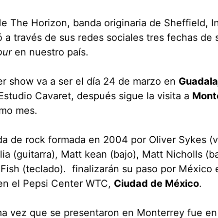
e The Horizon, banda originaria de Sheffield, In
 a través de sus redes sociales tres fechas de 
our
en nuestro país.
er show va a ser el día 24 de marzo en
Guadala
Estudio Cavaret, después sigue la visita a
Mont
smo mes.
a de rock formada en 2004 por Oliver Sykes (vo
ia (guitarra), Matt kean (bajo), Matt Nicholls (ba
Fish (teclado). finalizarán su paso por México 
en el Pepsi Center WTC,
Ciudad de México
.
ma vez que se presentaron en Monterrey fue en