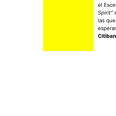
el Esc
Spirit”
e
las que
esperan
Citiba