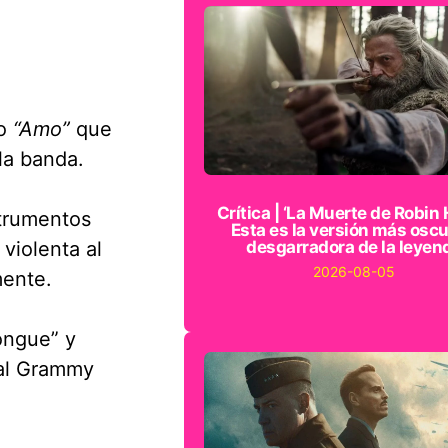
do
“Amo”
que
la banda.
Crítica | ‘La Muerte de Robin 
strumentos
Esta es la versión más oscu
violenta al
desgarradora de la leyen
2026-08-05
mente.
ongue” y
al Grammy