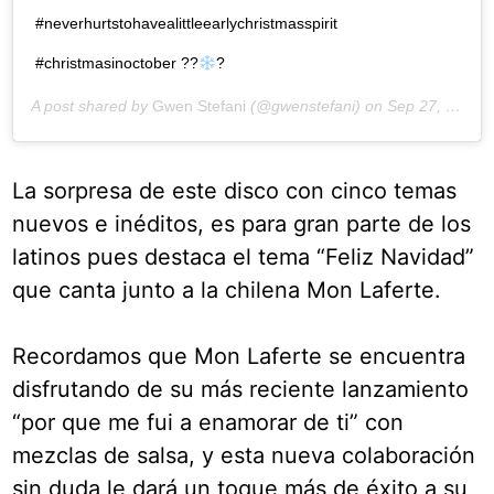
#neverhurtstohavealittleearlychristmasspirit
#christmasinoctober ??
?
A post shared by
Gwen Stefani
(@gwenstefani) on
Sep 27, 2018 at 11:06am PDT
La sorpresa de este disco con cinco temas
nuevos e inéditos, es para gran parte de los
latinos pues destaca el tema “Feliz Navidad”
que canta junto a la chilena Mon Laferte.
Recordamos que Mon Laferte se encuentra
disfrutando de su más reciente lanzamiento
“por que me fui a enamorar de ti” con
mezclas de salsa, y esta nueva colaboración
sin duda le dará un toque más de éxito a su