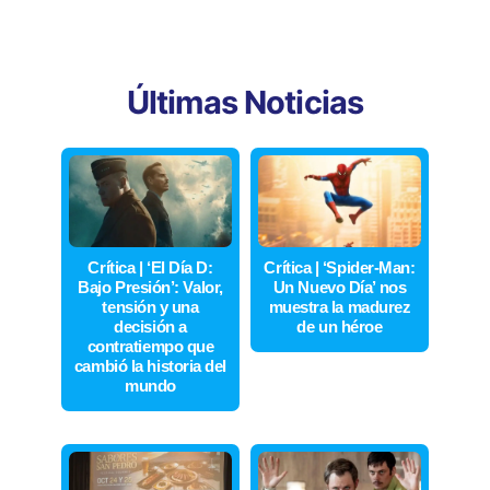
Últimas Noticias
Crítica | ‘El Día D:
Crítica | ‘Spider-Man:
Bajo Presión’: Valor,
Un Nuevo Día’ nos
tensión y una
muestra la madurez
decisión a
de un héroe
contratiempo que
cambió la historia del
mundo