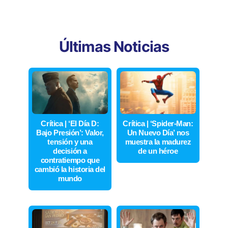
Últimas Noticias
Crítica | ‘El Día D:
Crítica | ‘Spider-Man:
Bajo Presión’: Valor,
Un Nuevo Día’ nos
tensión y una
muestra la madurez
decisión a
de un héroe
contratiempo que
cambió la historia del
mundo