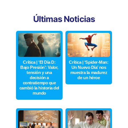
Últimas Noticias
Crítica | ‘El Día D:
Crítica | ‘Spider-Man:
Bajo Presión’: Valor,
Un Nuevo Día’ nos
tensión y una
muestra la madurez
decisión a
de un héroe
contratiempo que
cambió la historia del
mundo