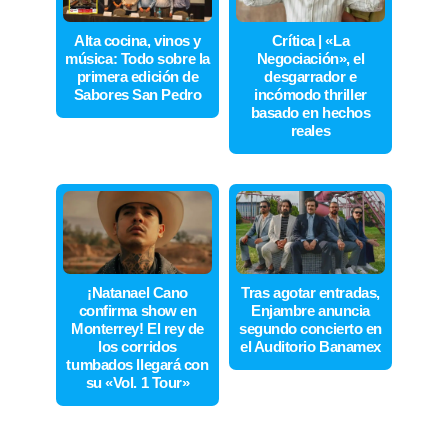
Alta cocina, vinos y
Crítica | «La
música: Todo sobre la
Negociación», el
primera edición de
desgarrador e
Sabores San Pedro
incómodo thriller
basado en hechos
reales
¡Natanael Cano
Tras agotar entradas,
confirma show en
Enjambre anuncia
Monterrey! El rey de
segundo concierto en
los corridos
el Auditorio Banamex
tumbados llegará con
su «Vol. 1 Tour»