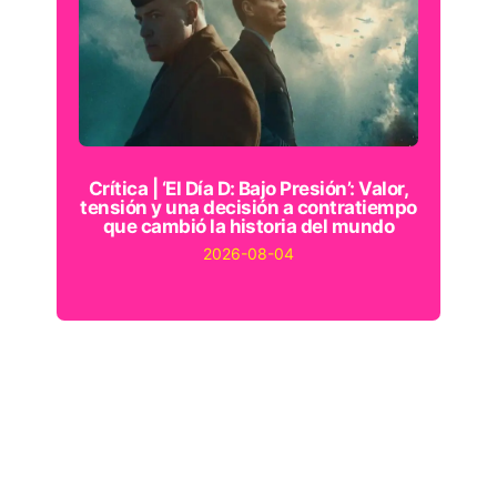
Crítica | ‘El Día D: Bajo Presión’: Valor,
tensión y una decisión a contratiempo
que cambió la historia del mundo
2026-08-04