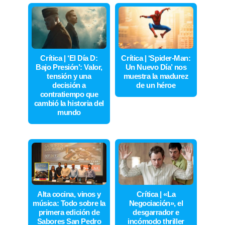
Crítica | ‘El Día D:
Crítica | ‘Spider-Man:
Bajo Presión’: Valor,
Un Nuevo Día’ nos
tensión y una
muestra la madurez
decisión a
de un héroe
contratiempo que
cambió la historia del
mundo
Alta cocina, vinos y
Crítica | «La
música: Todo sobre la
Negociación», el
primera edición de
desgarrador e
Sabores San Pedro
incómodo thriller