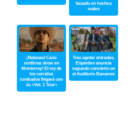
basado en hechos
reales
¡Natanael Cano
Tras agotar entradas,
confirma show en
Enjambre anuncia
Monterrey! El rey de
segundo concierto en
los corridos
el Auditorio Banamex
tumbados llegará con
su «Vol. 1 Tour»