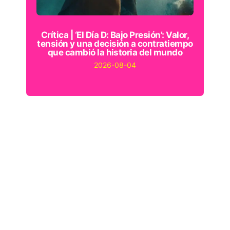
Crítica | ‘El Día D: Bajo Presión’: Valor,
tensión y una decisión a contratiempo
que cambió la historia del mundo
2026-08-04