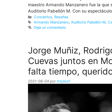
maestro Armando Manzanero fue la que se 
Auditorio Pabellón M. Con su espectáculo
Categorías
Conciertos
,
Reseñas
Etiquetas
Armando Manzanero
,
Auditorio Pabellón M
,
Ca
Deja un comentario
Jorge Muñiz, Rodrig
Cuevas juntos en Mo
falta tiempo, queri
2021-08-04
por
mtylive1