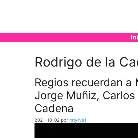
Saltar
al
contenido
In
Rodrigo de la C
Regios recuerdan a
Jorge Muñiz, Carlos
Cadena
2021-10-02
por
mtylive1