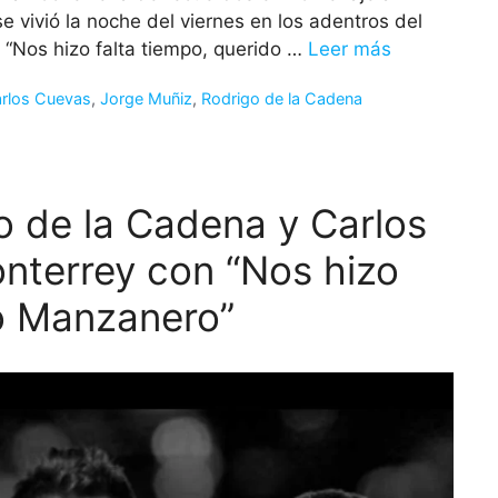
vivió la noche del viernes en los adentros del
 “Nos hizo falta tiempo, querido …
Leer más
rlos Cuevas
,
Jorge Muñiz
,
Rodrigo de la Cadena
o de la Cadena y Carlos
nterrey con “Nos hizo
do Manzanero”