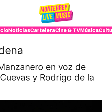
icio
Noticias
Cartelera
Cine & TV
Música
Cult
adena
 Manzanero en voz de
 Cuevas y Rodrigo de la