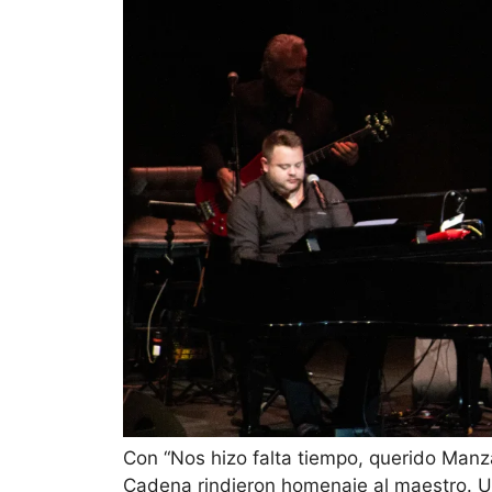
Con “Nos hizo falta tiempo, querido Manz
Cadena rindieron homenaje al maestro. U