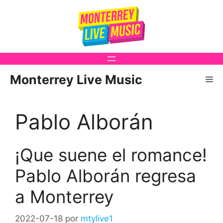
Saltar
al
contenido
Monterrey Live Music
Me
Pablo Alborán
¡Que suene el romance!
Pablo Alborán regresa
a Monterrey
2022-07-18
por
mtylive1