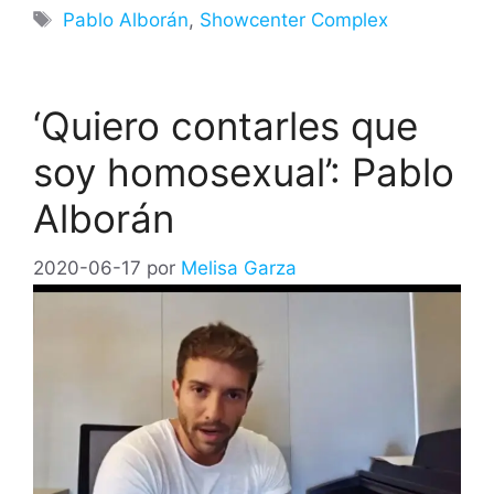
Etiquetas
Pablo Alborán
,
Showcenter Complex
‘Quiero contarles que
soy homosexual’: Pablo
Alborán
2020-06-17
por
Melisa Garza