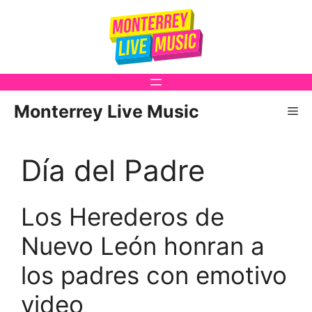
Saltar
al
contenido
Monterrey Live Music
Me
Día del Padre
Los Herederos de
Nuevo León honran a
los padres con emotivo
video