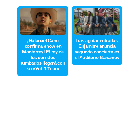
¡Natanael Cano
Tras agotar entradas,
confirma show en
Enjambre anuncia
Monterrey! El rey de
segundo concierto en
los corridos
el Auditorio Banamex
tumbados llegará con
su «Vol. 1 Tour»