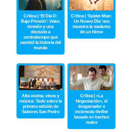
Crítica | ‘El Día D:
Crítica | ‘Spider-Man:
Bajo Presión’: Valor,
Un Nuevo Día’ nos
tensión y una
muestra la madurez
decisión a
de un héroe
contratiempo que
cambió la historia del
mundo
Alta cocina, vinos y
Crítica | «La
música: Todo sobre la
Negociación», el
primera edición de
desgarrador e
Sabores San Pedro
incómodo thriller
basado en hechos
reales