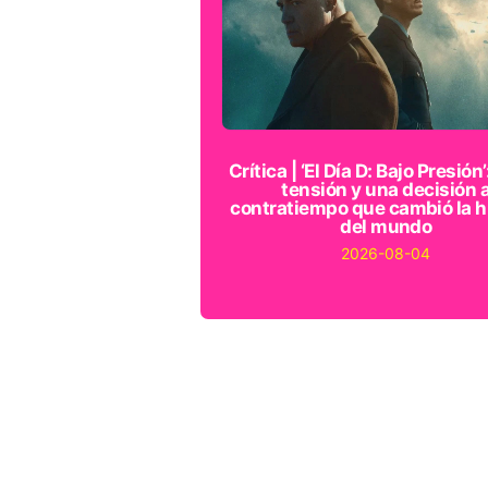
Crítica | ‘El Día D: Bajo Presión’
tensión y una decisión 
contratiempo que cambió la h
del mundo
2026-08-04