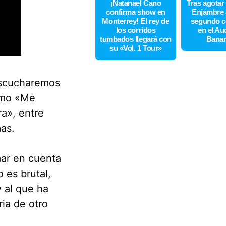
¡Natanael Cano
Tras agotar
confirma show en
Enjambre 
Monterrey! El rey de
segundo c
los corridos
en el Au
tumbados llegará con
Bana
su «Vol. 1 Tour»
 escucharemos
omo «Me
a», entre
as.
mar en cuenta
 es brutal,
 al que ha
ia de otro