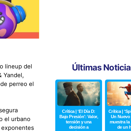
Últimas Notici
o lineup del
& Yandel,
 de perreo el
asegura
Crítica | ‘El Día D:
Crítica | ‘S
Bajo Presión’: Valor,
Un Nuevo 
o el urbano
tensión y una
muestra la
 a exponentes
decisión a
de un 