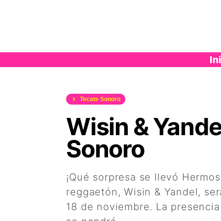
Saltar
al
contenido
In
Tecate Sonoro
Wisin & Yandel
Sonoro
¡Qué sorpresa se llevó Hermosi
reggaetón, Wisin & Yandel, ser
18 de noviembre. La presencia