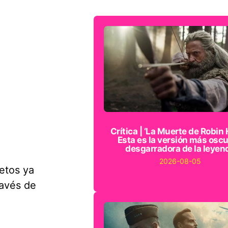
Crítica | ‘La Muerte de Robin 
Esta es la versión más oscu
desgarradora de la leyen
2026-08-05
letos ya
ravés de