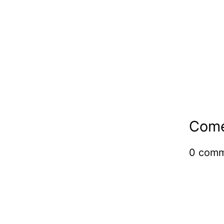
Come
0
comm