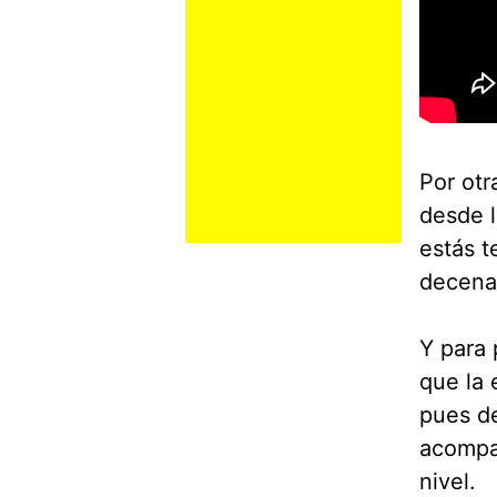
Por otr
desde 
estás t
decenas
Y para 
que la 
pues de
acompañ
nivel.