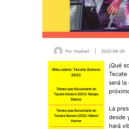
Por: mtylive1
2023-06-29
¡Qué so
Más sobre:
Tecate Sonoro
Tecate 
2023
será la
Tienes que Escucharlo en
próxim
Tecate Sonoro 2023: Nanpa
Básico
La pres
Tienes que Escucharlo en
Tecate Sonoro 2023: Miami
desde y
Horror
hará vi