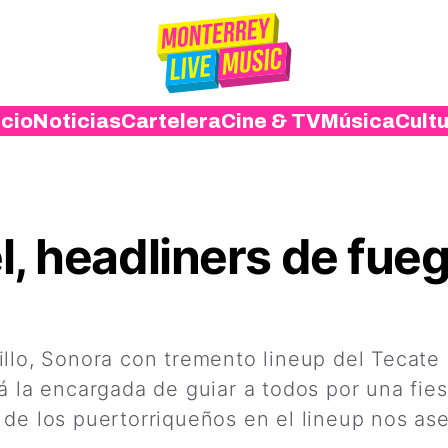
icio
Noticias
Cartelera
Cine & TV
Música
Cult
, headliners de fueg
llo, Sonora con tremento lineup del Tecate 
á la encargada de guiar a todos por una fies
 de los puertorriqueños en el lineup nos as