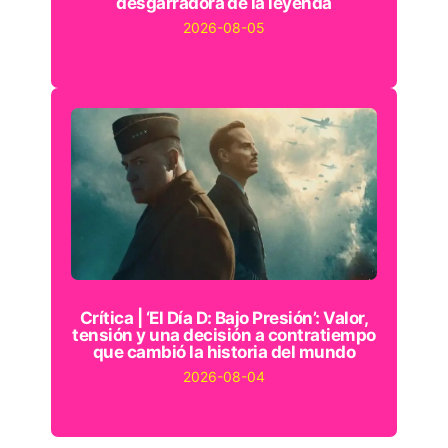
desgarradora de la leyenda
2026-08-05
Crítica | ‘El Día D: Bajo Presión’: Valor,
tensión y una decisión a contratiempo
que cambió la historia del mundo
2026-08-04