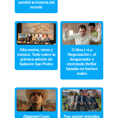
cambió la historia del
mundo
Alta cocina, vinos y
Crítica | «La
música: Todo sobre la
Negociación», el
primera edición de
desgarrador e
Sabores San Pedro
incómodo thriller
basado en hechos
reales
¡Natanael Cano
Tras agotar entradas,