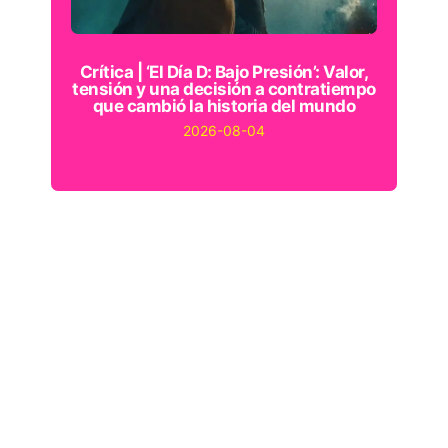
Crítica | ‘El Día D: Bajo Presión’: Valor,
tensión y una decisión a contratiempo
que cambió la historia del mundo
2026-08-04