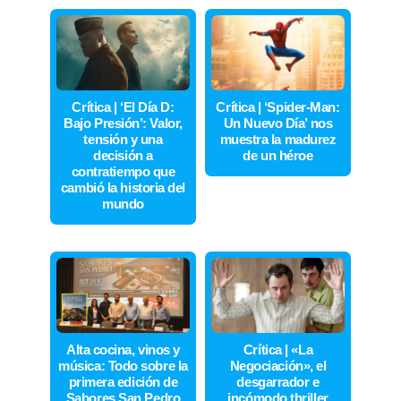
Crítica | ‘El Día D:
Crítica | ‘Spider-Man:
Bajo Presión’: Valor,
Un Nuevo Día’ nos
tensión y una
muestra la madurez
decisión a
de un héroe
contratiempo que
cambió la historia del
mundo
Alta cocina, vinos y
Crítica | «La
música: Todo sobre la
Negociación», el
primera edición de
desgarrador e
Sabores San Pedro
incómodo thriller