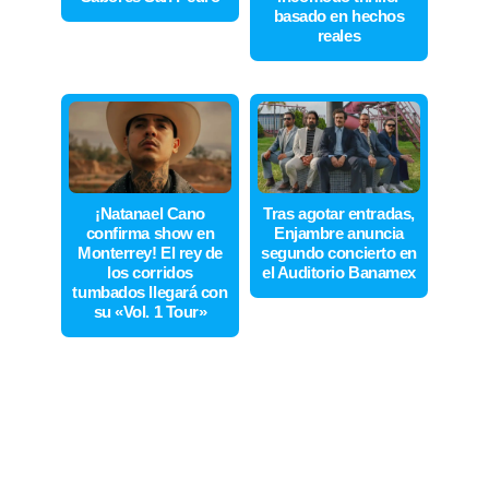
basado en hechos
reales
¡Natanael Cano
Tras agotar entradas,
confirma show en
Enjambre anuncia
Monterrey! El rey de
segundo concierto en
los corridos
el Auditorio Banamex
tumbados llegará con
su «Vol. 1 Tour»