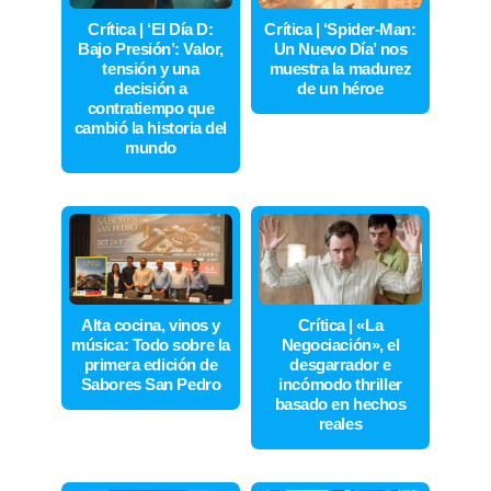
Crítica | ‘El Día D:
Crítica | ‘Spider-Man:
Bajo Presión’: Valor,
Un Nuevo Día’ nos
tensión y una
muestra la madurez
decisión a
de un héroe
contratiempo que
cambió la historia del
mundo
Alta cocina, vinos y
Crítica | «La
música: Todo sobre la
Negociación», el
primera edición de
desgarrador e
Sabores San Pedro
incómodo thriller
basado en hechos
reales