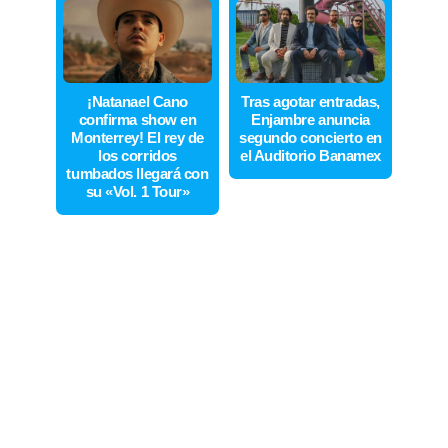
¡Natanael Cano
Tras agotar entradas,
confirma show en
Enjambre anuncia
Monterrey! El rey de
segundo concierto en
los corridos
el Auditorio Banamex
tumbados llegará con
su «Vol. 1 Tour»